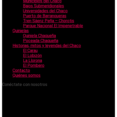
Municipios del Chaco
Bajos Submeridionales
Universidades del Chaco
Puerto de Barranqueras
Tren Sáenz Peña – Chorotis
Parque Nacional El Impenetrable
Quinielas
Quiniela Chaqueña
Poceada Chaqueña
Historias, mitos y leyendas del Chaco
El Carau
El Lobizón
La Llorona
El Pombero
Contacto
Quiénes somos
Conéctate con nosotros