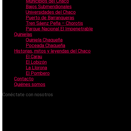
Municipios del Chaco
Bajos Submeridionales
Universidades del Chaco
Puerto de Barranqueras
Tren Sáenz Peña – Chorotis
Parque Nacional El Impenetrable
Quinielas
Quiniela Chaqueña
Poceada Chaqueña
Historias, mitos y leyendas del Chaco
El Carau
El Lobizón
La Llorona
El Pombero
Contacto
Quiénes somos
Conéctate con nosotros