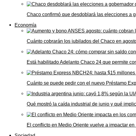
Chaco confirmó que desdoblará las elecciones a 
Economía
Cuánto cobrarán los jubilados del Chaco en agos
Está habilitado Adelanto Chaco 24 que permite comp
Cuánto se puede pedir con el nuevo Préstamo Ex
Qué mostró la caída industrial de junio y qué impl
El conflicto en Medio Oriente vuelve a impactar e
Sociedad