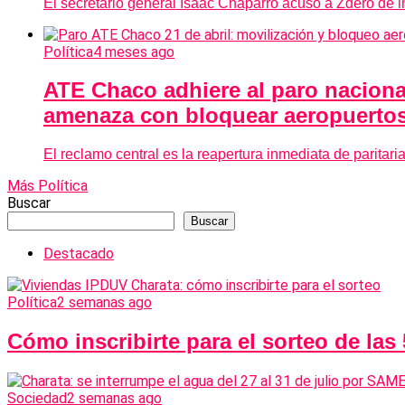
El secretario general Isaac Chaparro acusó a Zdero de i
Política
4 meses ago
ATE Chaco adhiere al paro nacional
amenaza con bloquear aeropuerto
El reclamo central es la reapertura inmediata de paritar
Más Política
Buscar
Buscar
Destacado
Política
2 semanas ago
Cómo inscribirte para el sorteo de las
Sociedad
2 semanas ago