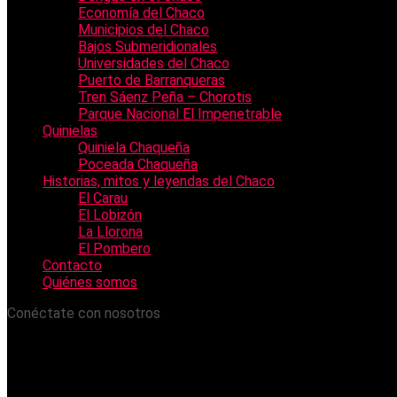
Economía del Chaco
Municipios del Chaco
Bajos Submeridionales
Universidades del Chaco
Puerto de Barranqueras
Tren Sáenz Peña – Chorotis
Parque Nacional El Impenetrable
Quinielas
Quiniela Chaqueña
Poceada Chaqueña
Historias, mitos y leyendas del Chaco
El Carau
El Lobizón
La Llorona
El Pombero
Contacto
Quiénes somos
Conéctate con nosotros