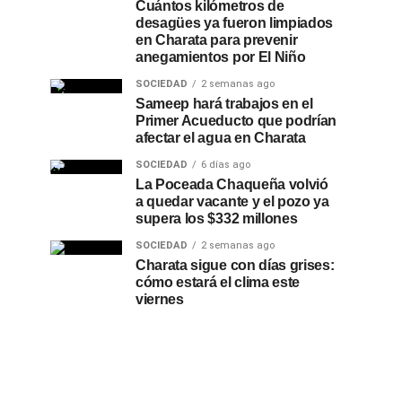
Cuántos kilómetros de
desagües ya fueron limpiados
en Charata para prevenir
anegamientos por El Niño
SOCIEDAD
2 semanas ago
Sameep hará trabajos en el
Primer Acueducto que podrían
afectar el agua en Charata
SOCIEDAD
6 días ago
La Poceada Chaqueña volvió
a quedar vacante y el pozo ya
supera los $332 millones
SOCIEDAD
2 semanas ago
Charata sigue con días grises:
cómo estará el clima este
viernes