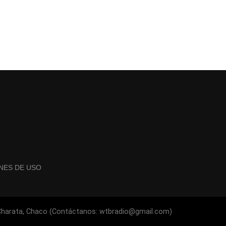
NES DE USO
 Charata, Chaco (Contáctanos: wtbradio@gmail.com)