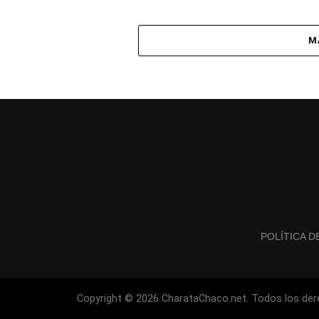
M
POLÍTICA D
Copyright © 2026 CharataChaco.net. Todos los der