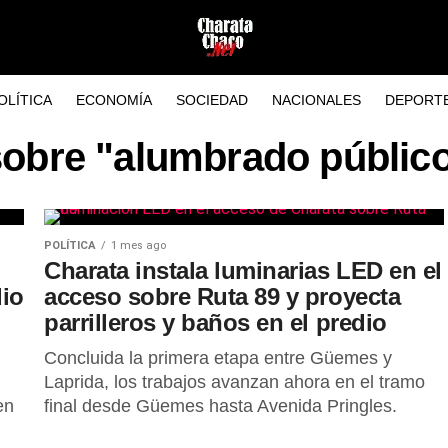
OLÍTICA
ECONOMÍA
SOCIEDAD
NACIONALES
DEPORT
sobre "alumbrado públic
POLÍTICA
1 mes ago
Charata instala luminarias LED en el
dio
acceso sobre Ruta 89 y proyecta
parrilleros y baños en el predio
Concluida la primera etapa entre Güemes y
Laprida, los trabajos avanzan ahora en el tramo
en
final desde Güemes hasta Avenida Pringles.