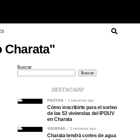
ES
o Charata"
Buscar
Buscar
DESTACADO
POLÍTICA
2 semanas ago
Cómo inscribirte para el sorteo
de las 53 viviendas del IPDUV
en Charata
SOCIEDAD
2 semanas ago
Charata tendrá cortes de agua