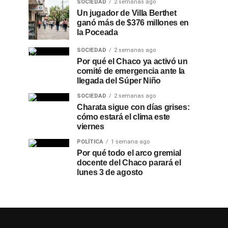
SOCIEDAD
2 semanas ago
Un jugador de Villa Berthet
ganó más de $376 millones en
la Poceada
SOCIEDAD
2 semanas ago
Por qué el Chaco ya activó un
comité de emergencia ante la
llegada del Súper Niño
SOCIEDAD
2 semanas ago
Charata sigue con días grises:
cómo estará el clima este
viernes
POLÍTICA
1 semana ago
Por qué todo el arco gremial
docente del Chaco parará el
lunes 3 de agosto