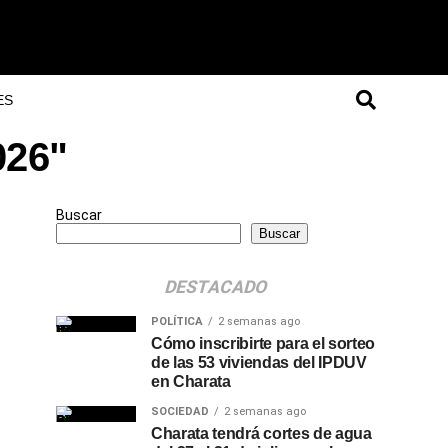
ES
026"
Buscar
Buscar
DESTACADO
POLÍTICA
2 semanas ago
Cómo inscribirte para el sorteo
de las 53 viviendas del IPDUV
en Charata
SOCIEDAD
2 semanas ago
Charata tendrá cortes de agua