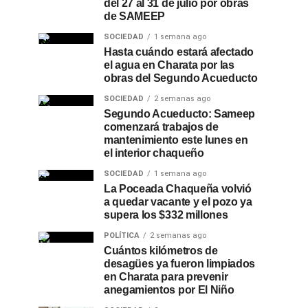
del 27 al 31 de julio por obras
de SAMEEP
SOCIEDAD
1 semana ago
Hasta cuándo estará afectado
el agua en Charata por las
obras del Segundo Acueducto
SOCIEDAD
2 semanas ago
Segundo Acueducto: Sameep
comenzará trabajos de
mantenimiento este lunes en
el interior chaqueño
SOCIEDAD
1 semana ago
La Poceada Chaqueña volvió
a quedar vacante y el pozo ya
supera los $332 millones
POLÍTICA
2 semanas ago
Cuántos kilómetros de
desagües ya fueron limpiados
en Charata para prevenir
anegamientos por El Niño