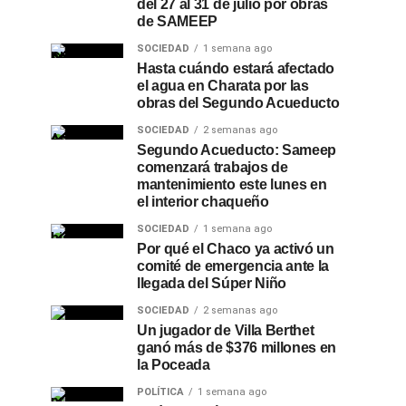
del 27 al 31 de julio por obras
de SAMEEP
SOCIEDAD
1 semana ago
Hasta cuándo estará afectado
el agua en Charata por las
obras del Segundo Acueducto
SOCIEDAD
2 semanas ago
Segundo Acueducto: Sameep
comenzará trabajos de
mantenimiento este lunes en
el interior chaqueño
SOCIEDAD
1 semana ago
Por qué el Chaco ya activó un
comité de emergencia ante la
llegada del Súper Niño
SOCIEDAD
2 semanas ago
Un jugador de Villa Berthet
ganó más de $376 millones en
la Poceada
POLÍTICA
1 semana ago