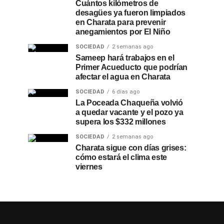
Cuántos kilómetros de
desagües ya fueron limpiados
en Charata para prevenir
anegamientos por El Niño
SOCIEDAD
2 semanas ago
Sameep hará trabajos en el
Primer Acueducto que podrían
afectar el agua en Charata
SOCIEDAD
6 días ago
La Poceada Chaqueña volvió
a quedar vacante y el pozo ya
supera los $332 millones
SOCIEDAD
2 semanas ago
Charata sigue con días grises:
cómo estará el clima este
viernes