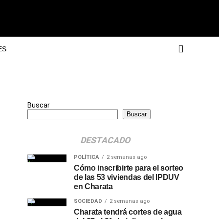
ES
Buscar
Buscar
DESTACADO
POLÍTICA
2 semanas ago
Cómo inscribirte para el sorteo
de las 53 viviendas del IPDUV
en Charata
SOCIEDAD
2 semanas ago
Charata tendrá cortes de agua