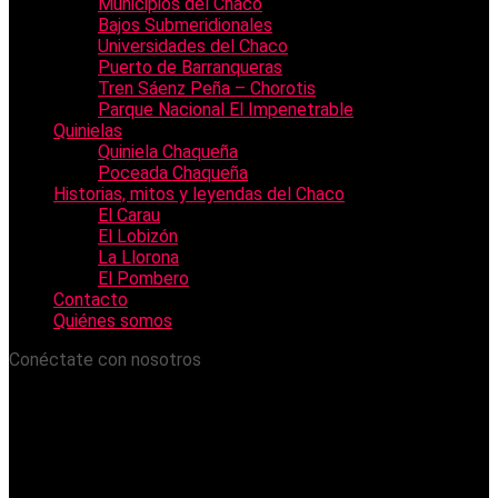
Municipios del Chaco
Bajos Submeridionales
Universidades del Chaco
Puerto de Barranqueras
Tren Sáenz Peña – Chorotis
Parque Nacional El Impenetrable
Quinielas
Quiniela Chaqueña
Poceada Chaqueña
Historias, mitos y leyendas del Chaco
El Carau
El Lobizón
La Llorona
El Pombero
Contacto
Quiénes somos
Conéctate con nosotros