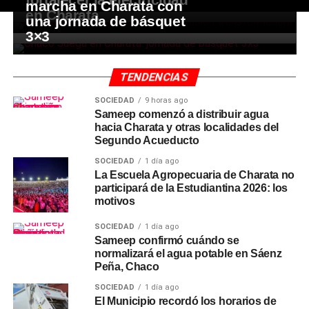
marcha en Charata con
en Charata
una jornada de básquet
3×3
TENDENCIAS
SOCIEDAD
9 horas ago
Sameep comenzó a distribuir agua
hacia Charata y otras localidades del
Segundo Acueducto
SOCIEDAD
1 día ago
La Escuela Agropecuaria de Charata no
participará de la Estudiantina 2026: los
motivos
SOCIEDAD
1 día ago
Sameep confirmó cuándo se
normalizará el agua potable en Sáenz
Peña, Chaco
SOCIEDAD
1 día ago
El Municipio recordó los horarios de