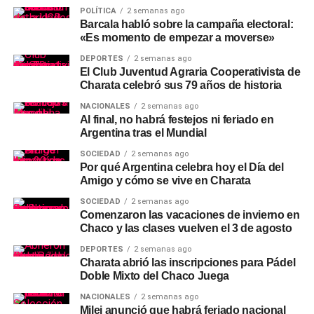
POLÍTICA
2 semanas ago
Barcala habló sobre la campaña electoral:
«Es momento de empezar a moverse»
DEPORTES
2 semanas ago
El Club Juventud Agraria Cooperativista de
Charata celebró sus 79 años de historia
NACIONALES
2 semanas ago
Al final, no habrá festejos ni feriado en
Argentina tras el Mundial
SOCIEDAD
2 semanas ago
Por qué Argentina celebra hoy el Día del
Amigo y cómo se vive en Charata
SOCIEDAD
2 semanas ago
Comenzaron las vacaciones de invierno en
Chaco y las clases vuelven el 3 de agosto
DEPORTES
2 semanas ago
Charata abrió las inscripciones para Pádel
Doble Mixto del Chaco Juega
NACIONALES
2 semanas ago
Milei anunció que habrá feriado nacional