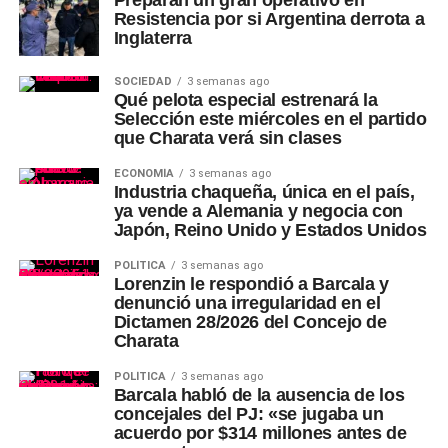
Preparan un gran operativo en
Resistencia por si Argentina derrota a
Inglaterra
SOCIEDAD
3 semanas ago
Qué pelota especial estrenará la
Selección este miércoles en el partido
que Charata verá sin clases
ECONOMÍA
3 semanas ago
Industria chaqueña, única en el país,
ya vende a Alemania y negocia con
Japón, Reino Unido y Estados Unidos
POLÍTICA
3 semanas ago
Lorenzin le respondió a Barcala y
denunció una irregularidad en el
Dictamen 28/2026 del Concejo de
Charata
POLÍTICA
3 semanas ago
Barcala habló de la ausencia de los
concejales del PJ: «se jugaba un
acuerdo por $314 millones antes de