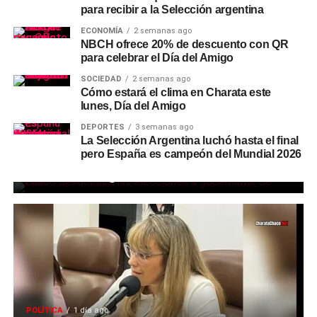
para recibir a la Selección argentina
ECONOMÍA
2 semanas ago
NBCH ofrece 20% de descuento con QR
para celebrar el Día del Amigo
SOCIEDAD
2 semanas ago
Cómo estará el clima en Charata este
lunes, Día del Amigo
DEPORTES
3 semanas ago
La Selección Argentina luchó hasta el final
POLÍTICA
9 horas ago
pero España es campeón del Mundial 2026
Chaco confirmó que desdoblará las
elecciones a gobernador de 2027
POLÍTICA
1 día ago