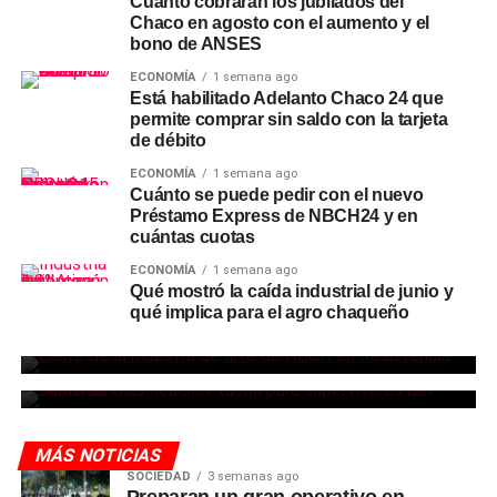
Cuánto cobrarán los jubilados del
Chaco en agosto con el aumento y el
bono de ANSES
ECONOMÍA
1 semana ago
Está habilitado Adelanto Chaco 24 que
permite comprar sin saldo con la tarjeta
de débito
ECONOMÍA
1 semana ago
Cuánto se puede pedir con el nuevo
Préstamo Express de NBCH24 y en
cuántas cuotas
ECONOMÍA
1 semana ago
Qué mostró la caída industrial de junio y
SOCIEDAD
8 horas ago
SOCIEDAD
8 horas ago
qué implica para el agro chaqueño
NBCH invitó al cierre de su muestra de
Habilitaron el período de tacha para la
arte en el Club Social de Resistencia
designación de supervisores del nivel
secundario
MÁS NOTICIAS
SOCIEDAD
3 semanas ago