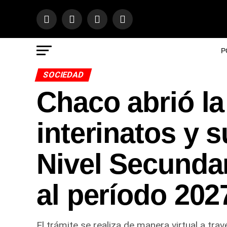
P
SOCIEDAD
Chaco abrió la
interinatos y 
Nivel Secunda
al período 202
El trámite se realiza de manera virtual a tra