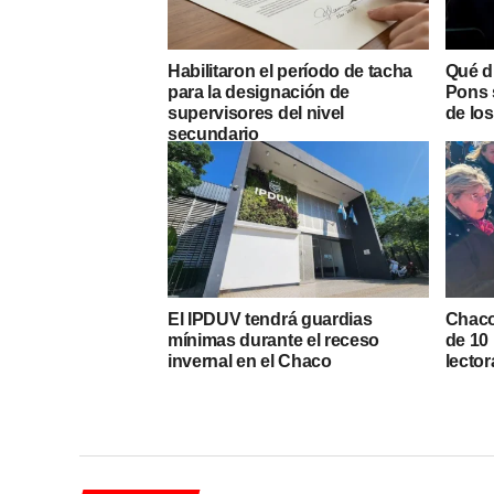
Habilitaron el período de tacha
Qué di
para la designación de
Pons s
supervisores del nivel
de lo
secundario
El IPDUV tendrá guardias
Chaco 
mínimas durante el receso
de 10
invernal en el Chaco
lector