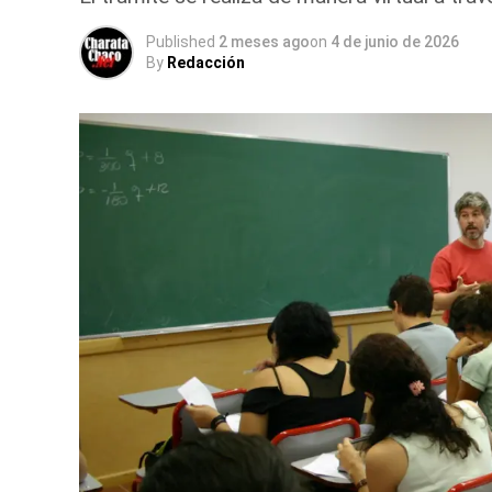
Published
2 meses ago
on
4 de junio de 2026
By
Redacción