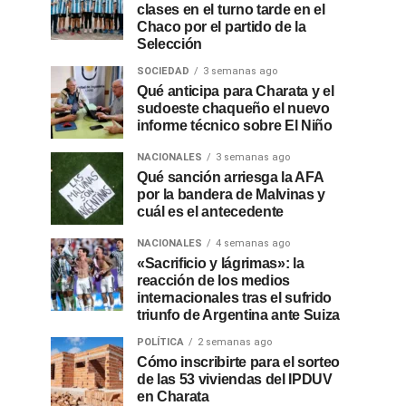
clases en el turno tarde en el
Chaco por el partido de la
Selección
SOCIEDAD
3 semanas ago
Qué anticipa para Charata y el
sudoeste chaqueño el nuevo
informe técnico sobre El Niño
NACIONALES
3 semanas ago
Qué sanción arriesga la AFA
por la bandera de Malvinas y
cuál es el antecedente
NACIONALES
4 semanas ago
«Sacrificio y lágrimas»: la
reacción de los medios
internacionales tras el sufrido
triunfo de Argentina ante Suiza
POLÍTICA
2 semanas ago
Cómo inscribirte para el sorteo
de las 53 viviendas del IPDUV
en Charata