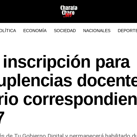
OLÍTICA
ECONOMÍA
SOCIEDAD
NACIONALES
DEPORT
 inscripción para
suplencias docent
rio correspondien
7
vés de Tu Gobierno Digital y permanecerá habilitado du