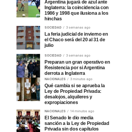
Argentina jugará de azul ante
Inglaterra: la coincidencia con
1986 y 1998 que ilusiona a los
hinchas
SOCIEDAD
3 semanas ago
La feria judicial de invierno en
el Chaco será del 20 al 31 de
julio
SOCIEDAD
3 semanas ago
Preparan un gran operativo en
Resistencia por si Argentina
derrota a Inglaterra
NACIONALES
3 minutos ago
Qué cambia si se aprueba la
Ley de Propiedad Privada:
desalojos, alquileres y
expropiaciones
NACIONALES
14 minutos ago
El Senado le dio media
sanción a la Ley de Propiedad
Privada sin dos capítulos