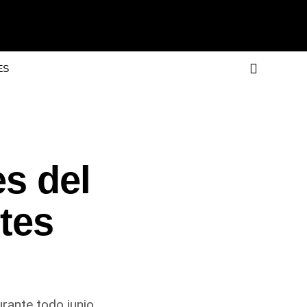
ES
es del
tes
rante todo junio.