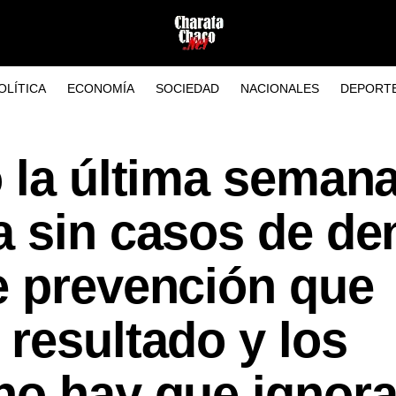
OLÍTICA
ECONOMÍA
SOCIEDAD
NACIONALES
DEPORT
 la última seman
a sin casos de de
e prevención que
resultado y los
no hay que ignora