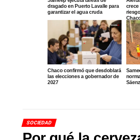
Sameep ejecuta tareas de
Alerta
dragado en Puerto Lavalle para
crece 
garantizar el agua cruda
riesgo
Chaco 
Chaco confirmó que desdoblará
Samee
las elecciones a gobernador de
norma
2027
Sáenz
SOCIEDAD
Por qué la cerve