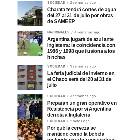
SOCIEDAD
2 semanas ago
Charata tendrá cortes de agua
del 27 al 31 de julio por obras
de SAMEEP
NACIONALES
4 semanas ago
Argentina jugará de azul ante
Inglaterra: la coincidencia con
1986 y 1998 que ilusiona a los
hinchas
SOCIEDAD
3 semanas ago
La feria judicial de invierno en
el Chaco será del 20 al 31 de
julio
SOCIEDAD
3 semanas ago
Preparan un gran operativo en
Resistencia por si Argentina
derrota a Inglaterra
SOCIEDAD
2 horas ago
Por qué la cerveza se
mantiene como la bebida
preferida para los encuentros