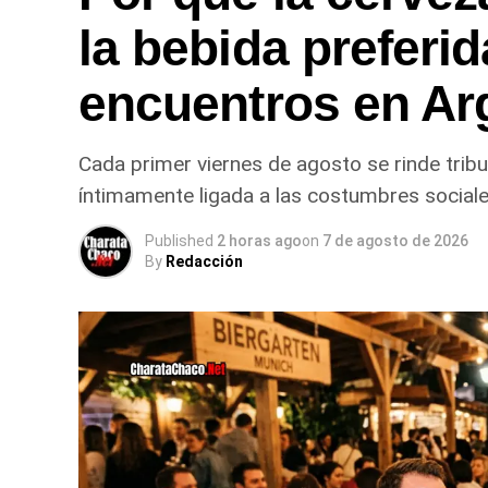
la bebida preferid
encuentros en Ar
Cada primer viernes de agosto se rinde trib
íntimamente ligada a las costumbres sociales
Published
2 horas ago
on
7 de agosto de 2026
By
Redacción