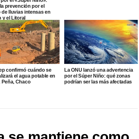
 por el «Súper Niño»:
la prevención por el
 de lluvias intensas en
y el Litoral
p confirmó cuándo se
La ONU lanzó una advertencia
lizará el agua potable en
por el Súper Niño: qué zonas
 Peña, Chaco
podrían ser las más afectadas
za se mantiene como