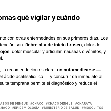
omas qué vigilar y cuándo
nte con otras enfermedades en sus primeros días. Los
atención son:
fiebre alta de inicio brusco
, dolor de
 ojos
, dolor muscular y articular, náuseas o vómitos, y
l.
, la recomendación es clara:
no automedicarse
—
l ácido acetilsalicílico — y concurrir de inmediato al
ulta temprana permite el diagnóstico y reduce el
ASOS DE DENGUE
CHACO
CHACO DENGUE
CHARATA
 CHACO
EPIDEMIOLOGÍA
MINISTERIO DE SALUD
MOSQUITOS