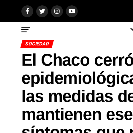
P
SOCIEDAD
El Chaco cerró
epidemiológic
las medidas d
mantienen ese 
síntomas que 