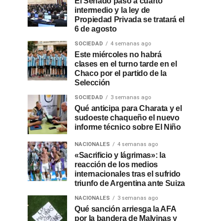
El Senado pasó a cuarto
intermedio y la ley de
Propiedad Privada se tratará el
6 de agosto
SOCIEDAD
4 semanas ago
Este miércoles no habrá
clases en el turno tarde en el
Chaco por el partido de la
Selección
SOCIEDAD
3 semanas ago
Qué anticipa para Charata y el
sudoeste chaqueño el nuevo
informe técnico sobre El Niño
NACIONALES
4 semanas ago
«Sacrificio y lágrimas»: la
reacción de los medios
internacionales tras el sufrido
triunfo de Argentina ante Suiza
NACIONALES
3 semanas ago
Qué sanción arriesga la AFA
por la bandera de Malvinas y