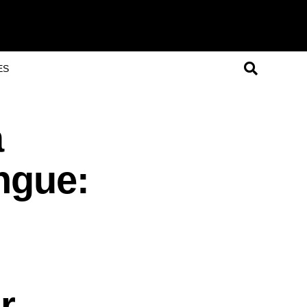
ES
a
ngue:
r