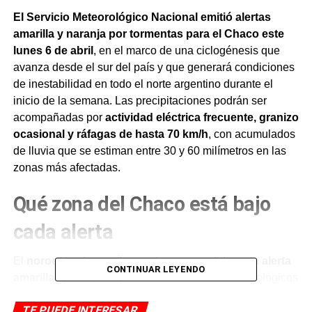
El Servicio Meteorológico Nacional emitió alertas
amarilla y naranja por tormentas para el Chaco este
lunes 6 de abril
, en el marco de una ciclogénesis que
avanza desde el sur del país y que generará condiciones
de inestabilidad en todo el norte argentino durante el
inicio de la semana. Las precipitaciones podrán ser
acompañadas por
actividad eléctrica frecuente, granizo
ocasional y ráfagas de hasta 70 km/h
, con acumulados
de lluvia que se estiman entre 30 y 60 milímetros en las
zonas más afectadas.
Qué zona del Chaco está bajo
cada alerta
El
noroeste chaqueño
queda comprendido en la
alerta
CONTINUAR LEYENDO
amarilla
, que implica posibles fenómenos meteorológicos
con capacidad de daño y riesgo de interrupción
TE PUEDE INTERESAR
momentánea de actividades cotidianas. Esta zona