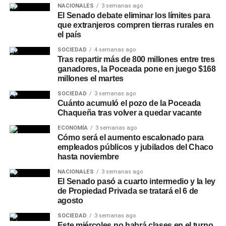
NACIONALES
3 semanas ago
El Senado debate eliminar los límites para
que extranjeros compren tierras rurales en
el país
SOCIEDAD
4 semanas ago
Tras repartir más de 800 millones entre tres
ganadores, la Poceada pone en juego $168
millones el martes
SOCIEDAD
3 semanas ago
Cuánto acumuló el pozo de la Poceada
Chaqueña tras volver a quedar vacante
ECONOMÍA
3 semanas ago
Cómo será el aumento escalonado para
empleados públicos y jubilados del Chaco
hasta noviembre
NACIONALES
3 semanas ago
El Senado pasó a cuarto intermedio y la ley
de Propiedad Privada se tratará el 6 de
agosto
SOCIEDAD
3 semanas ago
Este miércoles no habrá clases en el turno