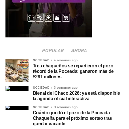
digitales y financieras que faciliten tanto la búsqueda de
empleo como el desarrollo de un emprendimiento propio.
Quienes necesiten información o ayuda para completar el
trámite pueden acercarse a la
Oficina de Empleo
Municipal
, ubicada en el CEEC, sobre la ruta 89, en el
horario de 8 a 12 horas. La iniciativa forma parte de las
acciones que impulsa el
POPULAR
Municipio
AHORA
de Charata junto a la
Secretaría de Trabajo, Empleo y Seguridad Social de la
SOCIEDAD
4 semanas ago
Nación para fortalecer la inserción laboral en la región.
Tres chaqueños se repartieron el pozo
récord de la Poceada: ganaron más de
Más
noticias de Charata
$291 millones
en
CharataChaco.Net.
SOCIEDAD
3 semanas ago
Bienal del Chaco 2026: ya está disponible
la agenda oficial interactiva
SOCIEDAD
3 semanas ago
Cuánto quedó el pozo de la Poceada
Chaqueña para el próximo sorteo tras
quedar vacante