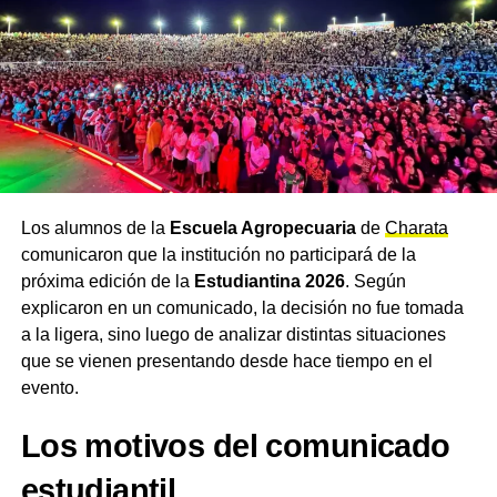
días. Diez recordó que durante la madrugada se
realizaron las últimas pruebas técnicas y que, con
resultados satisfactorios, se inició el envío de
agua
potable
hacia la ciudad, avanzando en la puesta en
funcionamiento de todo el sistema.
Seguimiento permanente
hasta la normalización
Los alumnos de la
Escuela Agropecuaria
de
Charata
comunicaron que la institución no participará de la
El titular de Sameep señaló que mantiene un seguimiento
próxima edición de la
Estudiantina 2026
. Según
permanente de los trabajos junto a los equipos operativos
explicaron en un comunicado, la decisión no fue tomada
para garantizar que el servicio se restablezca en el menor
a la ligera, sino luego de analizar distintas situaciones
tiempo posible. «Nuestro objetivo es que, durante la
que se vienen presentando desde hace tiempo en el
tarde, con la cisterna ya lista en Sáenz Peña, quede todo
evento.
preparado para iniciar la distribución. Queremos llevar
tranquilidad a los vecinos», concluyó Diez.
Los motivos del comunicado
estudiantil
Más
noticias del Chaco
en
CharataChaco.Net.