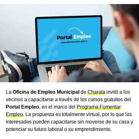
compañerismo, y optaron por destinar sus energías a
actividades propias de la institución.
Confirmación de la dirección
del colegio
La directora de la
Escuela Agropecuaria
de Charata,
Patricia Aranda, confirmó que la institución no participará
este año de la Estudiantina Municipal. Aranda aclaró que
el comunicado difundido fue elaborado por los propios
alumnos y que la institución notificó formalmente al
Municipio
sobre la decisión adoptada.
La
Oficina de Empleo Municipal
de
Charata
invitó a los
vecinos a capacitarse a través de los cursos gratuitos del
Desde la institución pidieron que la determinación sea
Portal Empleo
, en el marco del
Programa Fomentar
comprendida y respetada por el resto de la comunidad
Empleo
. La propuesta es totalmente virtual, por lo que los
educativa, al tratarse de una decisión tomada con
interesados pueden capacitarse sin moverse de su casa y
responsabilidad y pensando en el bienestar de los
potenciar su futuro laboral o su emprendimiento.
propios estudiantes.