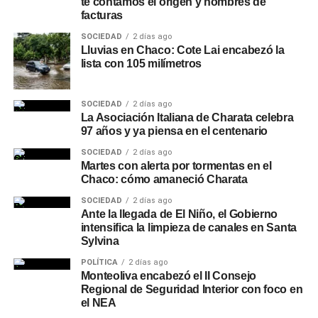
te contamos el origen y nombres de
facturas
SOCIEDAD
2 días ago
Lluvias en Chaco: Cote Lai encabezó la
lista con 105 milímetros
SOCIEDAD
2 días ago
La Asociación Italiana de Charata celebra
97 años y ya piensa en el centenario
SOCIEDAD
2 días ago
Martes con alerta por tormentas en el
Chaco: cómo amaneció Charata
SOCIEDAD
2 días ago
Ante la llegada de El Niño, el Gobierno
intensifica la limpieza de canales en Santa
Sylvina
POLÍTICA
2 días ago
Monteoliva encabezó el II Consejo
Regional de Seguridad Interior con foco en
el NEA