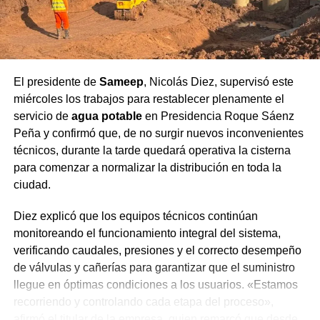
el Chaco
El
SMN
diferencia las recomendaciones según el nivel de
alerta. Para las zonas bajo
alerta amarilla
: evitá salir, no
saques la basura, limpiá desagües y sumideros,
El presidente de
Sameep
, Nicolás Diez, supervisó este
desconectá los electrodomésticos si ingresa agua, cerrá
miércoles los trabajos para restablecer plenamente el
puertas y ventanas, retirá objetos que puedan ser
servicio de
agua potable
en Presidencia Roque Sáenz
arrastrados por el viento y buscá refugio si estás al aire
Peña y confirmó que, de no surgir nuevos inconvenientes
libre.
técnicos, durante la tarde quedará operativa la cisterna
para comenzar a normalizar la distribución en toda la
Para las zonas bajo
alerta naranja
, las indicaciones son
ciudad.
más estrictas: seguí las instrucciones de las autoridades
locales, salí solo si es estrictamente necesario,
Diez explicó que los equipos técnicos continúan
permanecé en construcciones cerradas, alejate de zonas
monitoreando el funcionamiento integral del sistema,
inundables y no ingreses en calles anegadas, y prepará
verificando caudales, presiones y el correcto desempeño
un kit de emergencia con agua potable, alimentos,
de válvulas y cañerías para garantizar que el suministro
botiquín de primeros auxilios, radio a pilas y linterna.
llegue en óptimas condiciones a los usuarios. «Estamos
recorriendo y controlando cada etapa del proceso»,
Ante cortes de luz, el número de atención de la
Secheep
afirmó el titular de la empresa, quien remarcó que desde