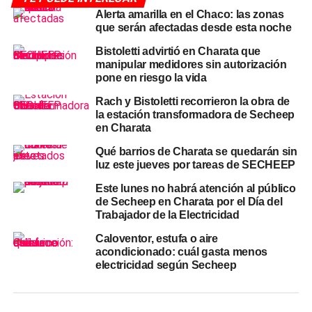
Alerta amarilla en el Chaco: las zonas
incluye departamentos del interior provincial donde la
que serán afectadas desde esta noche
inestabilidad se prevé de variada intensidad, con
tormentas aisladas que podrían ser localmente fuertes.
Bistoletti advirtió en Charata que
manipular medidores sin autorización
pone en riesgo la vida
Para
Resistencia y el área metropolitana
, el
pronóstico
oficial indica tormentas aisladas durante la mañana del
Rach y Bistoletti recorrieron la obra de
lunes y tormentas más intensas hacia la tarde, con
la estación transformadora de Secheep
en Charata
temperaturas que oscilarán entre
22 y 33°C
. Las
condiciones inestables continuarán el martes, con
Qué barrios de Charata se quedarán sin
posibles tormentas por la mañana y precipitaciones más
luz este jueves por tareas de SECHEEP
intensas durante la tarde.
Este lunes no habrá atención al público
de Secheep en Charata por el Día del
El sistema detrás de las alertas:
Trabajador de la Electricidad
una ciclogénesis
Caloventor, estufa o aire
acondicionado: cuál gasta menos
electricidad según Secheep
Las tormentas de este inicio de semana no son un evento
aislado sino parte de un sistema mayor. Una ciclogénesis
que alcanzará su madurez el martes impactará también la