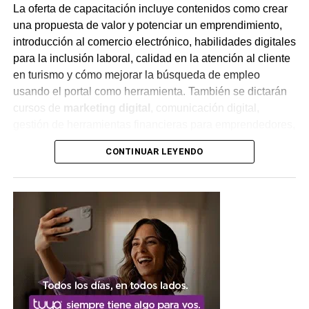
La oferta de capacitación incluye contenidos como crear
Más
noticias de Charata
en
CharataChaco.Net.
una propuesta de valor y potenciar un emprendimiento,
introducción al comercio electrónico, habilidades digitales
para la inclusión laboral, calidad en la atención al cliente
en turismo y cómo mejorar la búsqueda de empleo
usando el portal como herramienta. También se dictarán
cursos de
marketing digital
, comunicación digital,
gestión de herramientas financieras para emprendedores,
trabajo digital en entornos colaborativos y refacciones
CONTINUAR LEYENDO
domiciliarias.
Inscripciones abiertas hasta el
24 de agosto
Las
inscripciones
a los cursos gratuitos permanecen
abiertas hasta el 24 de agosto, con cupos limitados para
cada capacitación. Desde el Municipio remarcaron que
se trata de una oportunidad para sumar herramientas