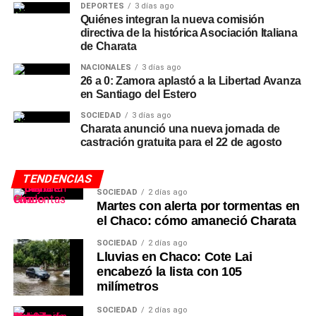
DEPORTES
3 días ago
Quiénes integran la nueva comisión
directiva de la histórica Asociación Italiana
de Charata
NACIONALES
3 días ago
26 a 0: Zamora aplastó a la Libertad Avanza
en Santiago del Estero
SOCIEDAD
3 días ago
Charata anunció una nueva jornada de
castración gratuita para el 22 de agosto
TENDENCIAS
SOCIEDAD
2 días ago
Martes con alerta por tormentas en
el Chaco: cómo amaneció Charata
SOCIEDAD
2 días ago
Lluvias en Chaco: Cote Lai
encabezó la lista con 105
milímetros
SOCIEDAD
2 días ago