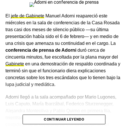
El
jefe de Gabinete
Manuel Adorni reapareció este
miércoles en la sala de conferencias de la Casa Rosada
tras casi dos meses de silencio público —su última
presentación había sido el 6 de febrero— y en medio de
una crisis que amenaza su continuidad en el cargo. La
conferencia de prensa de Adorni
duró cerca de
cincuenta minutos, fue escoltada por la plana mayor del
Gabinete
en una demostración de respaldo coordinada y
terminó sin que el funcionario diera explicaciones
concretas sobre los tres escándalos que lo tienen bajo la
lupa judicial y mediática.
Adorni llegó a la sala acompañado por Mario Lugones,
Luis Caputo, María Ibarzábal, Federico Sturzenegger,
Alejandra Monteoliva y Pablo Quirno en primera fila,
mientras que Santiago Caputo quedó parado a un
CONTINUAR LEYENDO
costado junto al secretario de Comunicación Javier