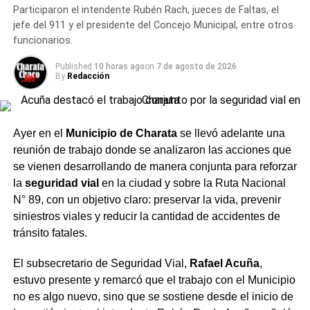
TANGO 01
VIAJES
Participaron el intendente Rubén Rach, jueces de Faltas, el
personal a cargo de la tarea preventiva, sino también en
jefe del 911 y el presidente del Concejo Municipal, entre otros
ACTUALIDAD
la instancia posterior, de modo que se trate de un
funcionarios.
Vaca Muerta vs. el NEA: Por qué el boom
procedimiento legal que respete la garantía de las
patagónico no derrama al norte y qué recurso
personas involucradas.
Published
10 horas ago
on
7 de agosto de 2026
propio tiene el Chaco
By
Redacción
NOTICIAS
Un encuentro con distintas
Zdero le ganó dos elecciones seguidas a
Capitanich en el bastión histórico del peronismo
áreas
Ayer en el
Municipio de Charata
se llevó adelante una
reunión de trabajo donde se analizaron las acciones que
Del encuentro participaron, además, el intendente de
se vienen desarrollando de manera conjunta para reforzar
Charata
,
Rubén Rach
; el
subsecretario de Seguridad
la
seguridad vial
en la ciudad y sobre la Ruta Nacional
Vial, Rafael Acuña
; la jueza de Faltas Municipal, Gimena
N° 89, con un objetivo claro: preservar la vida, prevenir
Vázquez; el director de Zona Interior Charata, Antonio
siniestros viales y reducir la cantidad de accidentes de
Rudaz; el secretario de Tránsito, Carlos Aoad; el jefe del
tránsito fatales.
911, Juan Antonio Cabrera; el representante de Policía
Caminera, Mario Sosa, y el presidente del Concejo
El subsecretario de Seguridad Vial,
Rafael Acuña
,
Municipal, Alejandro Barcala.
estuvo presente y remarcó que el trabajo con el Municipio
no es algo nuevo, sino que se sostiene desde el inicio de
Más
noticias de Charata
en
CharataChaco.Net.