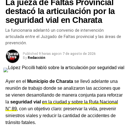
La jueza de Faltas Provincial
donde los vecinos y deportistas se encuentran, entrenan
este miércoles con Mahiques y Sturzenegger— y el
y crecen.
destacó la articulación por la
viernes compartirá un acto oficial con Javier y Karina
seguridad vial en Charata
Milei junto a Sandra Pettovello en un centro de formación
Más
noticias de Charata
en
CharataChaco.Net.
de Capital Humano, en otro gesto de respaldo explícito
La funcionaria adelantó un convenio de intervención
de la cúpula libertaria.
articulada entre el Juzgado de Faltas provincial y las áreas de
prevención.
Voces críticas dentro del propio
Published
9 horas ago
on
7 de agosto de 2026
oficialismo
By
Redacción
Pese al cierre de filas, la interna libertaria no logró
silenciarse del todo. Nicolás Márquez, biógrafo oficial del
Ayer en el
Municipio de Charata
se llevó adelante una
presidente, fue la primera voz de relevancia del mundo
reunión de trabajo donde se analizaron las acciones que
libertario en pedir públicamente la renuncia de Adorni:
se vienen desarrollando de manera conjunta para reforzar
«Toda la gente está haciendo un esfuerzo, Adorni
la
seguridad vial
en la ciudad y sobre la Ruta Nacional
también podría hacerlo. No le está haciendo bien al
N° 89
, con un objetivo claro: preservar la vida, prevenir
Gobierno su permanencia, independientemente de que
siniestros viales y reducir la cantidad de accidentes de
sea culpable o no de lo que se le adjudica.»
tránsito fatales.