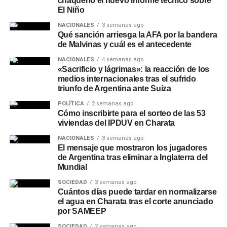
chaqueño el nuevo informe técnico sobre
El Niño
NACIONALES
3 semanas ago
Qué sanción arriesga la AFA por la bandera
de Malvinas y cuál es el antecedente
NACIONALES
4 semanas ago
«Sacrificio y lágrimas»: la reacción de los
medios internacionales tras el sufrido
triunfo de Argentina ante Suiza
POLÍTICA
2 semanas ago
Cómo inscribirte para el sorteo de las 53
viviendas del IPDUV en Charata
NACIONALES
3 semanas ago
El mensaje que mostraron los jugadores
de Argentina tras eliminar a Inglaterra del
Mundial
SOCIEDAD
3 semanas ago
Cuántos días puede tardar en normalizarse
el agua en Charata tras el corte anunciado
por SAMEEP
SOCIEDAD
2 semanas ago