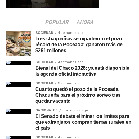
prevención vial.
Quiénes participaron del
POPULAR
AHORA
encuentro
SOCIEDAD
4 semanas ago
Tres chaqueños se repartieron el pozo
De la reunión participaron el intendente de Charata,
récord de la Poceada: ganaron más de
Rubén Rach
; la jueza de Faltas Provincial, Eliana López
$291 millones
Piccilli; la jueza de Faltas Municipal, Gimena Vázquez; el
SOCIEDAD
4 semanas ago
director de Zona Interior Charata, Antonio Rudaz; el
Bienal del Chaco 2026: ya está disponible
secretario de Tránsito, Carlos Aoad; el jefe del 911, Juan
la agenda oficial interactiva
Antonio Cabrera; el representante de Policía Caminera,
SOCIEDAD
3 semanas ago
Mario Sosa, y el presidente del Concejo Municipal,
Cuánto quedó el pozo de la Poceada
Alejandro Barcala.
Chaqueña para el próximo sorteo tras
quedar vacante
Más
noticias de Charata
en
CharataChaco.Net.
NACIONALES
3 semanas ago
El Senado debate eliminar los límites para
que extranjeros compren tierras rurales en
el país
SOCIEDAD
4 semanas ago