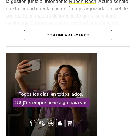
la gestión junto al intendente
Rubén Rach
. Acuña señaló
que la ciudad cuenta con un área jerarquizada a nivel de
secretaría en materia de tránsito, lo que a su criterio
refleja que
Charata
es una comunidad que toma con
importancia la movilidad, un concepto que consideró más
CONTINUAR LEYENDO
amplio que el de la seguridad vial, ya que atraviesa el día
a día de todos los ciudadanos.
Una articulación entre
distintos organismos
El funcionario provincial subrayó que resulta fundamental
abordar la problemática desde diferentes puntos, en el
marco de la articulación que se da entre el Poder
Ejecutivo y el órgano de justicia, tanto municipal como
provincial. Esa mirada conjunta fue uno de los ejes
centrales del encuentro, que buscó ordenar los próximos
pasos en materia de controles, capacitaciones y