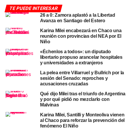
Lanari. Martín Menem se sumó después, parado al lado
TE PUEDE INTERESAR
de la puerta. Todas presencias para darle volumen
26 a 0: Zamora aplastó a la Libertad
político a una reaparición que el Gobierno diseñó como
Avanza en Santiago del Estero
operación de contención.
Karina Milei encabezará en Chaco una
reunión con provincias del NEA por El
Adorni en conferencia de prensa
Niño
con tres escándalos, cero
«Échenlos a todos»: un diputado
libertario propuso arancelar hospitales
explicaciones
y universidades a extranjeros
La pelea entre Villarruel y Bullrich por la
El detonante de la crisis fue la revelación, el 8 de marzo,
sesión del Senado: reproches y
de que la esposa del jefe de Gabinete,
Bettina Angeletti
,
acusaciones cruzadas
había viajado en el avión presidencial ARG 01 como
Qué dijo Milei tras el triunfo de Argentina
parte de la comitiva que acompañó a Milei al evento
y por qué pidió no mezclarlo con
«Argentina Week» en Nueva York. A ese episodio se
Malvinas
sumaron luego dos novedades: la familia Adorni viajó a
Karina Milei, Santilli y Monteoliva vienen
Punta del Este en un jet privado durante el feriado de
al Chaco para reforzar la prevención del
carnaval junto al periodista Marcelo Grandio, cuya
fenómeno El Niño