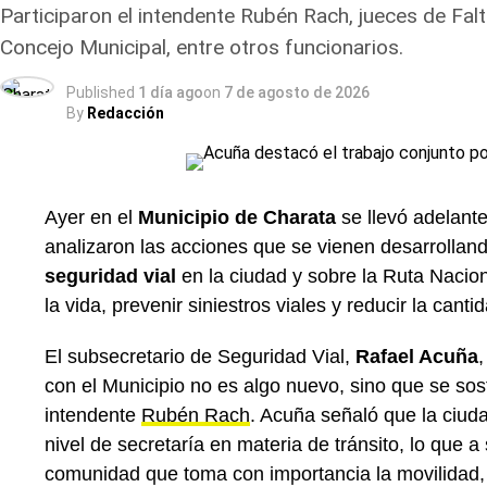
Participaron el intendente Rubén Rach, jueces de Falta
Mario Sosa, y el presidente del Concejo Municipal,
Concejo Municipal, entre otros funcionarios.
Más
noticias de Charata
en
CharataChaco.Net.
Published
1 día ago
on
7 de agosto de 2026
By
Redacción
Ayer en el
Municipio de Charata
se llevó adelant
analizaron las acciones que se vienen desarrollan
seguridad vial
en la ciudad y sobre la Ruta Nacion
la vida, prevenir siniestros viales y reducir la canti
El subsecretario de Seguridad Vial,
Rafael Acuña
con el Municipio no es algo nuevo, sino que se sosti
intendente
Rubén Rach
. Acuña señaló que la ciud
nivel de secretaría en materia de tránsito, lo que a 
comunidad que toma con importancia la movilidad