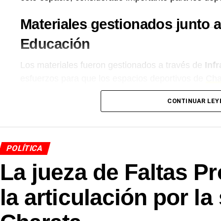
Materiales gestionados junto a
Educación
Los materiales fueron gestionados a través de
Inf
esfuerzos para que los espacios deportivos de
Cha
condiciones. Desde la comuna remarcaron que cont
CONTINUAR LEY
lugares donde los vecinos y deportistas se encuent
Más
noticias de Charata
en
CharataChaco.Net.
POLÍTICA
La jueza de Faltas Pr
la articulación por la