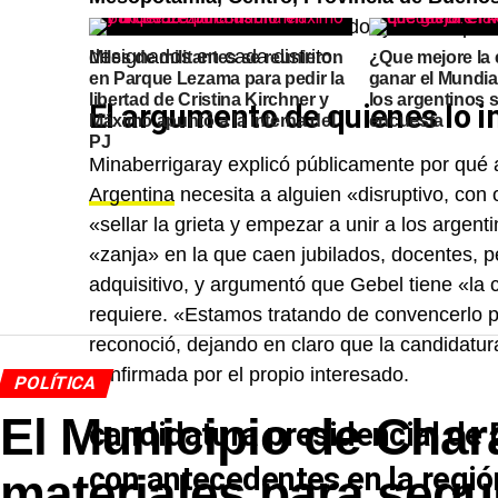
Cada una tendrá un coordinador y mesas prom
designados en cada distrito.
Miles de militantes se reunieron
¿Que mejore la
en Parque Lezama para pedir la
ganar el Mundia
libertad de Cristina Kirchner y
los argentinos
El argumento de quienes lo 
Máximo apuntó a la interna del
encuesta
PJ
Minaberrigaray explicó públicamente por qué 
Argentina
necesita a alguien «disruptivo, con 
«sellar la grieta y empezar a unir a los argent
«zanja» en la que caen jubilados, docentes, p
adquisitivo, y argumentó que Gebel tiene «la 
requiere. «Estamos tratando de convencerlo p
reconoció, dejando en claro que la candidatur
confirmada por el propio interesado.
POLÍTICA
El Municipio de Char
candidatura presidencial de
con antecedentes en la regió
materiales para segu