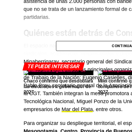
asistencia de unas 2.000 personas con bander
que no se trata de un lanzamiento formal de
partidarias.
Quiénes están detrás de Con
El espacio nació el 30 de diciembre de 2025 y 
CONTINUA
sindicales, académicas, empresariales y depor
Minaberrigaray, secretario general del Sindica
TE PUEDE INTERESAR
Afines (SETIA), uno de los principales organiz
de Trabajo de la Nación; Eugenio Casielles, 
Chaco confirmó que desdoblará
Milei confirmó q
Pablo Brey, secretario general de la Asociaci
las elecciones a gobernador de
compañero de f
2027
2027
la CGT. También integran la mesa promotora a
Tecnológica Nacional, Miguel Ponzo de la Uni
empresarios de
Mar del Plata
, entre otros.
Para organizar su despliegue territorial, el es
Mesopotamia, Centro, Provincia de Buenos 