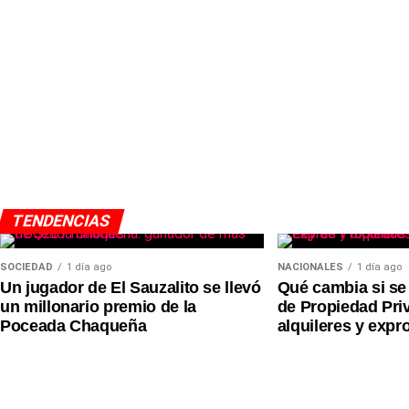
Más
noticias de Charata
en
CharataChaco.Net.
TENDENCIAS
SOCIEDAD
1 día ago
NACIONALES
1 día ago
Un jugador de El Sauzalito se llevó
Qué cambia si se
un millonario premio de la
de Propiedad Pri
Poceada Chaqueña
alquileres y expr