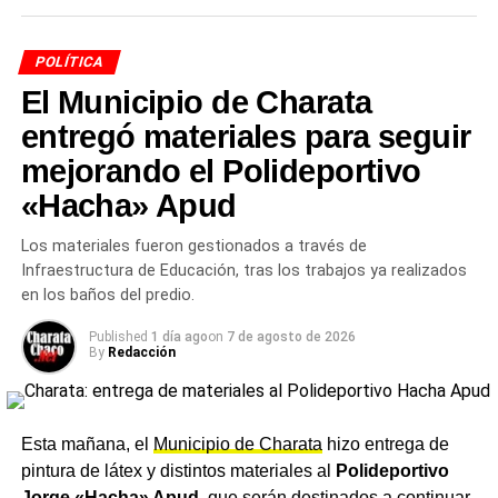
vulnerables, que dependen del funcionamiento normal de
los servicios públicos y del transporte.
POLÍTICA
El Municipio de Charata
La defensa de la reforma laboral y los
entregó materiales para seguir
matices dentro del PRO
mejorando el Polideportivo
«Hacha» Apud
Ritondo defendió la reforma laboral impulsada por el
Gobierno al señalar que busca modernizar el mercado de
Los materiales fueron gestionados a través de
trabajo y adaptarlo a las nuevas formas de producción.
Infraestructura de Educación, tras los trabajos ya realizados
No obstante, aclaró que su espacio acompañará la
en los baños del predio.
iniciativa con modificaciones para corregir aspectos que
generan controversia.
Published
1 día ago
on
7 de agosto de 2026
By
Redacción
Entre los puntos que mencionó se encuentran la
necesidad de mejorar las condiciones de contratación,
reducir la litigiosidad laboral y garantizar mayor libertad
Esta mañana, el
Municipio de Charata
hizo entrega de
para que los trabajadores elijan cómo y dónde cobrar sus
pintura de látex y distintos materiales al
Polideportivo
salarios.
Jorge «Hacha» Apud
, que serán destinados a continuar