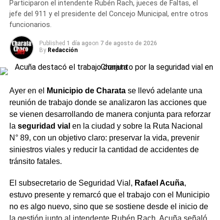
YouTube
Participaron el intendente Rubén Rach, jueces de Faltas, el
personal a cargo de la tarea preventiva, sino también en
jefe del 911 y el presidente del Concejo Municipal, entre otros
la instancia posterior, de modo que se trate de un
funcionarios.
TEMAS RELACIONADOS
CGT
CRISTIAN RITONDO
procedimiento legal que respete la garantía de las
PARO CGT
REFORMA LABORAL
personas involucradas.
Published
1 día ago
on
7 de agosto de 2026
By
Redacción
ACTUALIDAD
Descuento a empleados públicos por paro
Un encuentro con distintas
general: el Gobierno endurece su postura
áreas
NOTICIAS
Ayer en el
Municipio de Charata
se llevó adelante una
El Gobierno eliminará el artículo de licencias
reunión de trabajo donde se analizaron las acciones que
Del encuentro participaron, además, el intendente de
médicas y llevará reforma laboral nuevamente al
se vienen desarrollando de manera conjunta para reforzar
Senado
Charata
,
Rubén Rach
; el
subsecretario de Seguridad
la
seguridad vial
en la ciudad y sobre la Ruta Nacional
Vial, Rafael Acuña
; la jueza de Faltas Municipal, Gimena
N° 89, con un objetivo claro: preservar la vida, prevenir
Vázquez; el director de Zona Interior Charata, Antonio
siniestros viales y reducir la cantidad de accidentes de
Rudaz; el secretario de Tránsito, Carlos Aoad; el jefe del
tránsito fatales.
911, Juan Antonio Cabrera; el representante de Policía
Caminera, Mario Sosa, y el presidente del Concejo
El subsecretario de Seguridad Vial,
Rafael Acuña
,
Municipal, Alejandro Barcala.
estuvo presente y remarcó que el trabajo con el Municipio
no es algo nuevo, sino que se sostiene desde el inicio de
Más
noticias de Charata
en
CharataChaco.Net.
la gestión junto al intendente
Rubén Rach
. Acuña señaló