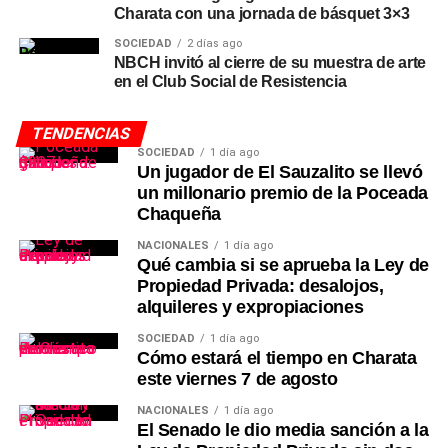
Charata con una jornada de básquet 3×3
SOCIEDAD
2 días ago
NBCH invitó al cierre de su muestra de arte
en el Club Social de Resistencia
TENDENCIAS
SOCIEDAD
1 día ago
Un jugador de El Sauzalito se llevó
un millonario premio de la Poceada
Chaqueña
NACIONALES
1 día ago
Qué cambia si se aprueba la Ley de
Propiedad Privada: desalojos,
alquileres y expropiaciones
SOCIEDAD
1 día ago
Cómo estará el tiempo en Charata
este viernes 7 de agosto
NACIONALES
1 día ago
El Senado le dio media sanción a la