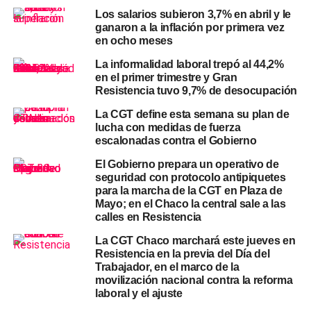
sindicalismo y la CGT
Los salarios subieron 3,7% en abril y le
ganaron a la inflación por primera vez
Al analizar el rol de las centrales obreras, Ritondo señaló
en ocho meses
que gran parte de la dirigencia sindical se encuentra
La informalidad laboral trepó al 44,2%
desconectada de la realidad productiva actual. En ese
en el primer trimestre y Gran
sentido, remarcó que la legislación laboral vigente “fue
Resistencia tuvo 9,7% de desocupación
pensada para otro país” y que hoy actúa como un
La CGT define esta semana su plan de
obstáculo para la creación de empleo formal.
lucha con medidas de fuerza
escalonadas contra el Gobierno
El legislador consideró que el paro general no busca
mejorar las condiciones de los trabajadores, sino
El Gobierno prepara un operativo de
seguridad con protocolo antipiquetes
preservar estructuras de poder consolidadas desde hace
para la marcha de la CGT en Plaza de
décadas. En esa línea, cuestionó que la CGT convoque a
Mayo; en el Chaco la central sale a las
una huelga sin presentar propuestas alternativas
calles en Resistencia
concretas para enfrentar la informalidad y la falta de
La CGT Chaco marchará este jueves en
empleo.
Resistencia en la previa del Día del
Trabajador, en el marco de la
Desde una mirada más política, Ritondo también advirtió
movilización nacional contra la reforma
que este tipo de medidas profundizan la conflictividad
laboral y el ajuste
social y terminan afectando a los sectores más