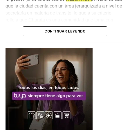
que la ciudad cuenta con un área jerarquizada a nivel de
secretaría en materia de tránsito, lo que a su criterio
refleja que
Charata
es una comunidad que toma con
importancia la movilidad, un concepto que consideró más
CONTINUAR LEYENDO
amplio que el de la seguridad vial, ya que atraviesa el día
a día de todos los ciudadanos.
Una articulación entre
distintos organismos
El funcionario provincial subrayó que resulta fundamental
abordar la problemática desde diferentes puntos, en el
marco de la articulación que se da entre el Poder
Ejecutivo y el órgano de justicia, tanto municipal como
provincial. Esa mirada conjunta fue uno de los ejes
centrales del encuentro, que buscó ordenar los próximos
pasos en materia de controles, capacitaciones y
prevención vial.