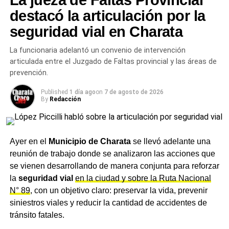
La jueza de Faltas Provincial
reforma podría implicar una pérdida de derechos
y crecen.
destacó la articulación por la
laborales históricos. Dirigentes sindicales y referentes
seguridad vial en Charata
políticos cercanos a la oposición sostienen que el
Más
noticias de Charata
en
CharataChaco.Net.
proyecto favorece a los empleadores y precariza las
La funcionaria adelantó un convenio de intervención
condiciones de trabajo.
articulada entre el Juzgado de Faltas provincial y las áreas de
prevención.
La postura de Ritondo sintetiza una de las principales
tensiones del debate actual: cómo equilibrar la necesidad
Published
1 día ago
on
7 de agosto de 2026
By
Redacción
de modernizar la economía con la preservación de
derechos en un escenario social atravesado por la crisis.
Un debate que excede la coyuntura
Ayer en el
Municipio de Charata
se llevó adelante una
reunión de trabajo donde se analizaron las acciones que
Más allá del paro general, las declaraciones de Ritondo
se vienen desarrollando de manera conjunta para reforzar
exponen una discusión de fondo sobre el futuro del
la
seguridad vial
en la ciudad y sobre la Ruta Nacional
trabajo en Argentina. El enfrentamiento entre el Gobierno
N° 89
, con un objetivo claro: preservar la vida, prevenir
y los sindicatos no sólo refleja diferencias ideológicas,
siniestros viales y reducir la cantidad de accidentes de
sino también una disputa por el poder de representación
tránsito fatales.
en un mercado laboral en transformación.