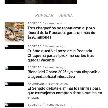
Quiénes participaron del
POPULAR
AHORA
encuentro
SOCIEDAD
4 semanas ago
Tres chaqueños se repartieron el pozo
De la reunión participaron el intendente de Charata,
récord de la Poceada: ganaron más de
Rubén Rach
; la jueza de Faltas Provincial, Eliana López
$291 millones
Piccilli; la jueza de Faltas Municipal, Gimena Vázquez; el
SOCIEDAD
3 semanas ago
director de Zona Interior Charata, Antonio Rudaz; el
Cuánto quedó el pozo de la Poceada
secretario de Tránsito, Carlos Aoad; el jefe del 911, Juan
Chaqueña para el próximo sorteo tras
Antonio Cabrera; el representante de Policía Caminera,
quedar vacante
Mario Sosa, y el presidente del Concejo Municipal,
SOCIEDAD
4 semanas ago
Alejandro Barcala.
Bienal del Chaco 2026: ya está disponible
la agenda oficial interactiva
Más
noticias de Charata
en
CharataChaco.Net.
NACIONALES
3 semanas ago
El Senado debate eliminar los límites para
que extranjeros compren tierras rurales en
el país
SOCIEDAD
3 semanas ago