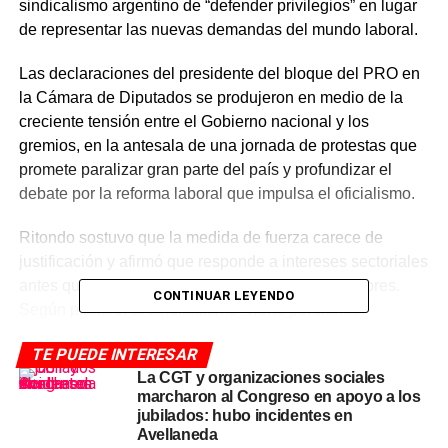
sindicalismo argentino de “defender privilegios” en lugar
de representar las nuevas demandas del mundo laboral.
Las declaraciones del presidente del bloque del PRO en
la Cámara de Diputados se produjeron en medio de la
creciente tensión entre el Gobierno nacional y los
gremios, en la antesala de una jornada de protestas que
promete paralizar gran parte del país y profundizar el
debate por la reforma laboral que impulsa el oficialismo.
Ritondo sostuvo que la medida de fuerza carece de
justificación y afirmó que responde a intereses sectoriales
antes que a una defensa genuina de los trabajadores.
CONTINUAR LEYENDO
Según planteó, el sindicalismo “viene perdiendo
representatividad” y se resiste a discutir cambios que, a
TE PUEDE INTERESAR
su criterio, son inevitables.
La CGT y organizaciones sociales
marcharon al Congreso en apoyo a los
Ritondo cuestionó el paro general, al
jubilados: hubo incidentes en
Avellaneda