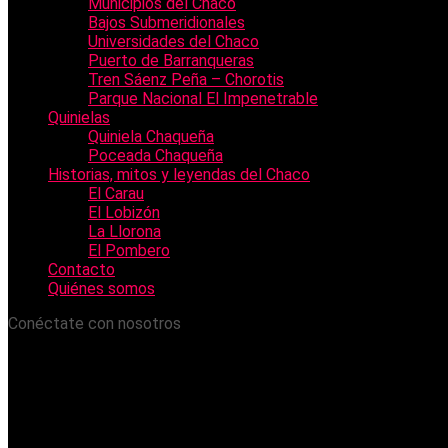
Municipios del Chaco
Bajos Submeridionales
Universidades del Chaco
Puerto de Barranqueras
Tren Sáenz Peña – Chorotis
Parque Nacional El Impenetrable
Quinielas
Quiniela Chaqueña
Poceada Chaqueña
Historias, mitos y leyendas del Chaco
El Carau
El Lobizón
La Llorona
El Pombero
Contacto
Quiénes somos
Conéctate con nosotros