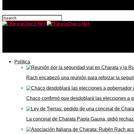
CharataChaco.Net
Mayans criticó a la CGT tras la media sanción de la reform
Política
Rach encabezó una reunión para reforzar la seguri
Chaco confirmó que desdoblará las elecciones a 
La concejal de Charata Paola Gauna, pidió rechaza