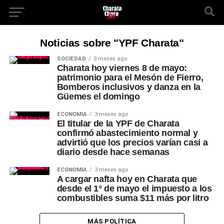
Noticias sobre "YPF Charata"
SOCIEDAD
3 meses ago
Charata hoy viernes 8 de mayo:
patrimonio para el Mesón de Fierro,
Bomberos inclusivos y danza en la
Güemes el domingo
ECONOMÍA
3 meses ago
El titular de la YPF de Charata
confirmó abastecimiento normal y
advirtió que los precios varían casi a
diario desde hace semanas
ECONOMÍA
3 meses ago
A cargar nafta hoy en Charata que
desde el 1° de mayo el impuesto a los
combustibles suma $11 más por litro
MÁS POLÍTICA