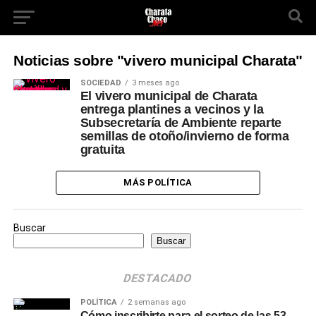
Noticias sobre "vivero municipal Charata"
SOCIEDAD
3 meses ago
El vivero municipal de Charata
entrega plantines a vecinos y la
Subsecretaría de Ambiente reparte
semillas de otoño/invierno de forma
gratuita
MÁS POLÍTICA
Buscar
Buscar
DESTACADO
POLÍTICA
2 semanas ago
Cómo inscribirte para el sorteo de las 53