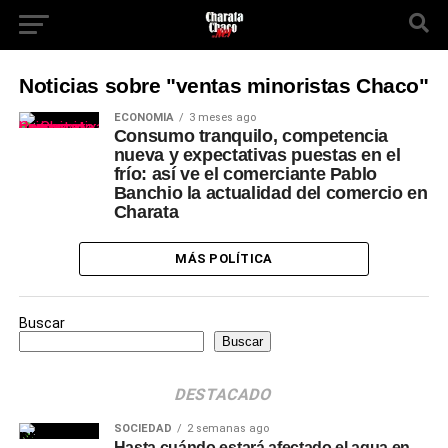
Noticias sobre "ventas minoristas Chaco"
ECONOMÍA
3 meses ago
Consumo tranquilo, competencia
nueva y expectativas puestas en el
frío: así ve el comerciante Pablo
Banchio la actualidad del comercio en
Charata
MÁS POLÍTICA
Buscar
Buscar
DESTACADO
SOCIEDAD
2 semanas ago
Hasta cuándo estará afectado el agua en