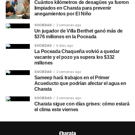
Cuántos kilómetros de desagües ya fueron
limpiados en Charata para prevenir
anegamientos por El Niño
SOCIEDAD
2 semanas ago
Un jugador de Villa Berthet ganó más de
$376 millones en la Poceada
SOCIEDAD
6 días ago
La Poceada Chaqueña volvió a quedar
vacante y el pozo ya supera los $332
millones
SOCIEDAD
2 semanas ago
Sameep hará trabajos en el Primer
Acueducto que podrían afectar el agua en
Charata
SOCIEDAD
2 semanas ago
Charata sigue con días grises: cómo estará
el clima este viernes