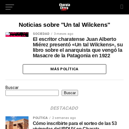
Noticias sobre "Un tal Wilckens"
SOCIEDAD
3 meses ago
El escritor charatense Juan Alberto
Miérez presentó «Un tal Wilckens», su
libro sobre el anarquista que vengó la
Masacre de la Patagonia en 1922
MÁS POLÍTICA
Buscar
Buscar
DESTACADO
POLÍTICA
2 semanas ago
Cómo inscribirte para el sorteo de las 53
viviendas del IPDUV en Charata