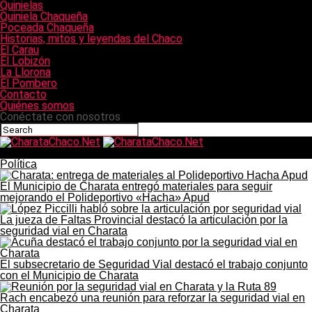
Quinielas
Quiniela Chaqueña
Poceada Chaqueña
Historias, mitos y leyendas del Chaco
El Carau
El Lobizón
La Llorona
El Pombero
Contacto
Quiénes somos
Conéctate con nosotros
CharataChaco.Net
Política
El Municipio de Charata entregó materiales para seguir
mejorando el Polideportivo «Hacha» Apud
La jueza de Faltas Provincial destacó la articulación por la
seguridad vial en Charata
El subsecretario de Seguridad Vial destacó el trabajo conjunto
con el Municipio de Charata
Rach encabezó una reunión para reforzar la seguridad vial en
Charata