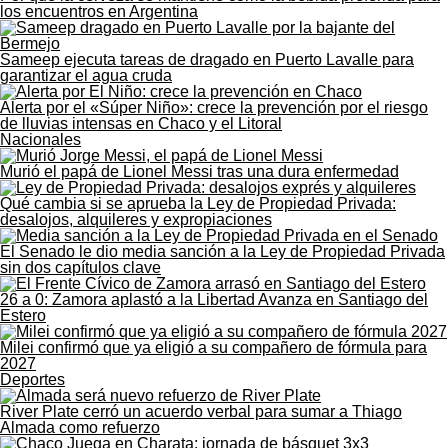
los encuentros en Argentina
Sameep ejecuta tareas de dragado en Puerto Lavalle para
garantizar el agua cruda
Alerta por el «Súper Niño»: crece la prevención por el riesgo
de lluvias intensas en Chaco y el Litoral
Nacionales
Murió el papá de Lionel Messi tras una dura enfermedad
Qué cambia si se aprueba la Ley de Propiedad Privada:
desalojos, alquileres y expropiaciones
El Senado le dio media sanción a la Ley de Propiedad Privada
sin dos capítulos clave
26 a 0: Zamora aplastó a la Libertad Avanza en Santiago del
Estero
Milei confirmó que ya eligió a su compañero de fórmula para
2027
Deportes
River Plate cerró un acuerdo verbal para sumar a Thiago
Almada como refuerzo