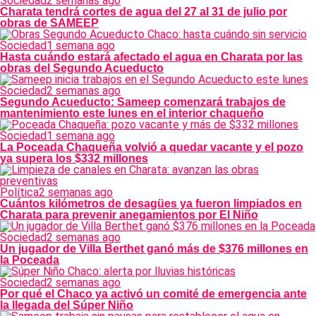
Sociedad
2 semanas ago
Charata tendrá cortes de agua del 27 al 31 de julio por
obras de SAMEEP
Sociedad
1 semana ago
Hasta cuándo estará afectado el agua en Charata por las
obras del Segundo Acueducto
Sociedad
2 semanas ago
Segundo Acueducto: Sameep comenzará trabajos de
mantenimiento este lunes en el interior chaqueño
Sociedad
1 semana ago
La Poceada Chaqueña volvió a quedar vacante y el pozo
ya supera los $332 millones
Política
2 semanas ago
Cuántos kilómetros de desagües ya fueron limpiados en
Charata para prevenir anegamientos por El Niño
Sociedad
2 semanas ago
Un jugador de Villa Berthet ganó más de $376 millones en
la Poceada
Sociedad
2 semanas ago
Por qué el Chaco ya activó un comité de emergencia ante
la llegada del Súper Niño