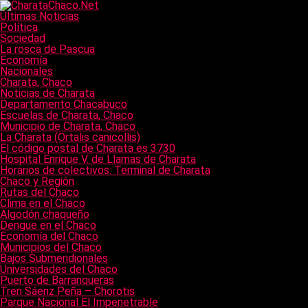
Últimas Noticias
Política
Sociedad
La rosca de Pascua
Economía
Nacionales
Charata, Chaco
Noticias de Charata
Departamento Chacabuco
Escuelas de Charata, Chaco
Municipio de Charata, Chaco
La Charata (Ortalis canicollis)
El código postal de Charata es 3730
Hospital Enrique V. de Llamas de Charata
Horarios de colectivos: Terminal de Charata
Chaco y Región
Rutas del Chaco
Clima en el Chaco
Algodón chaqueño
Dengue en el Chaco
Economía del Chaco
Municipios del Chaco
Bajos Submeridionales
Universidades del Chaco
Puerto de Barranqueras
Tren Sáenz Peña – Chorotis
Parque Nacional El Impenetrable