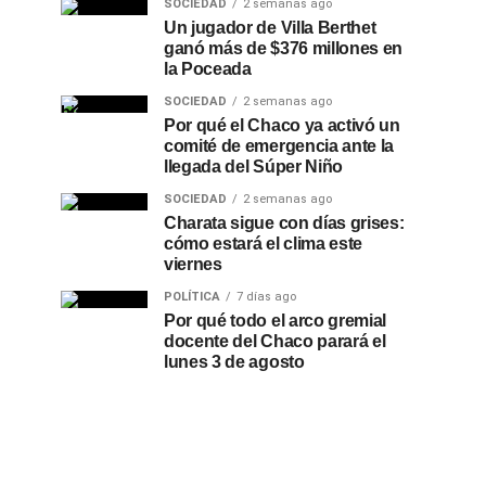
SOCIEDAD
2 semanas ago
Un jugador de Villa Berthet
ganó más de $376 millones en
la Poceada
SOCIEDAD
2 semanas ago
Por qué el Chaco ya activó un
comité de emergencia ante la
llegada del Súper Niño
SOCIEDAD
2 semanas ago
Charata sigue con días grises:
cómo estará el clima este
viernes
POLÍTICA
7 días ago
Por qué todo el arco gremial
docente del Chaco parará el
lunes 3 de agosto