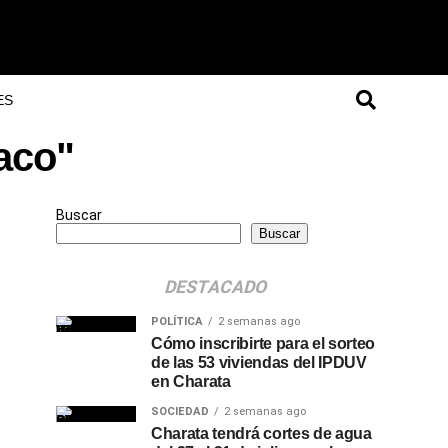
ES
aco"
Buscar
Buscar
DESTACADO
POLÍTICA
2 semanas ago
Cómo inscribirte para el sorteo
de las 53 viviendas del IPDUV
en Charata
SOCIEDAD
2 semanas ago
Charata tendrá cortes de agua