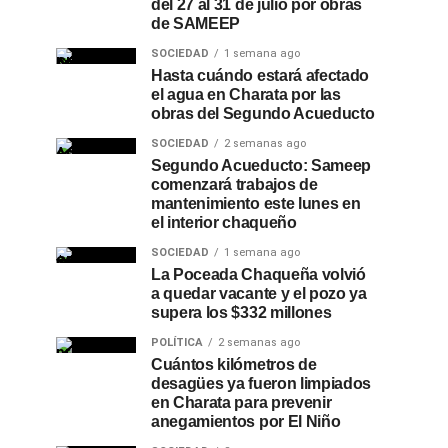
del 27 al 31 de julio por obras
de SAMEEP
SOCIEDAD
1 semana ago
Hasta cuándo estará afectado
el agua en Charata por las
obras del Segundo Acueducto
SOCIEDAD
2 semanas ago
Segundo Acueducto: Sameep
comenzará trabajos de
mantenimiento este lunes en
el interior chaqueño
SOCIEDAD
1 semana ago
La Poceada Chaqueña volvió
a quedar vacante y el pozo ya
supera los $332 millones
POLÍTICA
2 semanas ago
Cuántos kilómetros de
desagües ya fueron limpiados
en Charata para prevenir
anegamientos por El Niño