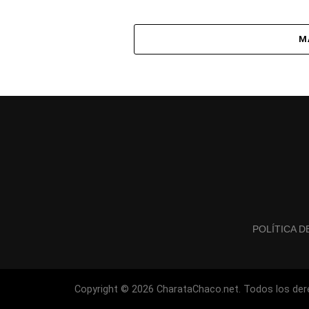
M
POLÍTICA D
Copyright © 2026 CharataChaco.net. Todos los der