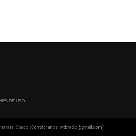
NES DE USO
 Charata, Chaco (Contáctanos: wtbradio@gmail.com)