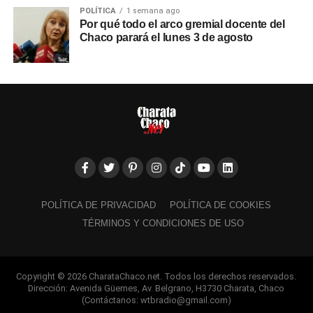
POLÍTICA
1 semana ago
Por qué todo el arco gremial docente del
Chaco parará el lunes 3 de agosto
POLÍTICA DE PRIVACIDAD
POLÍTICA DE COOKIES
TÉRMINOS Y CONDICIONES DE USO
Copyright © 2026 CharataChaco.net. Todos los derechos reservados.
Dirección: Avenida Güemes, Av. Belgrano, H3730 Charata, Chaco
(Contáctanos: wtbradio@gmail.com)