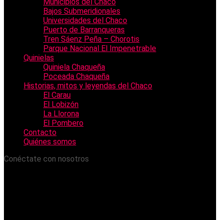
Municipios del Chaco
Bajos Submeridionales
Universidades del Chaco
Puerto de Barranqueras
Tren Sáenz Peña – Chorotis
Parque Nacional El Impenetrable
Quinielas
Quiniela Chaqueña
Poceada Chaqueña
Historias, mitos y leyendas del Chaco
El Carau
El Lobizón
La Llorona
El Pombero
Contacto
Quiénes somos
Conéctate con nosotros