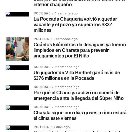
interior chaqueño
SOCIEDAD
1 semana ago
La Poceada Chaqueña volvió a quedar
vacante y el pozo ya supera los $332
millones
POLÍTICA
2 semanas ago
Cuántos kilómetros de desagües ya fueron
limpiados en Charata para prevenir
anegamientos por El Niño
SOCIEDAD
2 semanas ago
Un jugador de Villa Berthet ganó más de
$376 millones en la Poceada
SOCIEDAD
2 semanas ago
Por qué el Chaco ya activó un comité de
emergencia ante la llegada del Súper Niño
SOCIEDAD
2 semanas ago
Charata sigue con días grises: cómo estará
el clima este viernes
POLÍTICA
7 días ago