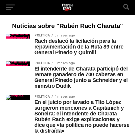
Noticias sobre "Rubén Rach Charata"
POLÍTICA
3 meses ago
Rach destacó la licitación para la
repavimentación de la Ruta 89 entre
General Pinedo y Quimilí
POLÍTICA
3 meses ago
El intendente de Charata participó del
remate ganadero de 700 cabezas en
General Pinedo junto a Schneider y el
ministro Dudik
POLÍTICA
4 meses ago
En el juicio por lavado a Tito López
surgieron menciones a Capitanich y
Soneira: el intendente de Charata
Rubén Rach exige explicaciones y
dice que «la política no puede hacerse
la distraída»