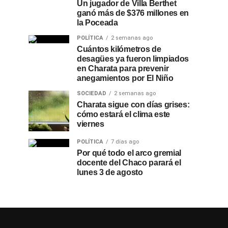
Un jugador de Villa Berthet
ganó más de $376 millones en
la Poceada
POLÍTICA
2 semanas ago
Cuántos kilómetros de
desagües ya fueron limpiados
en Charata para prevenir
anegamientos por El Niño
SOCIEDAD
2 semanas ago
Charata sigue con días grises:
cómo estará el clima este
viernes
POLÍTICA
7 días ago
Por qué todo el arco gremial
docente del Chaco parará el
lunes 3 de agosto