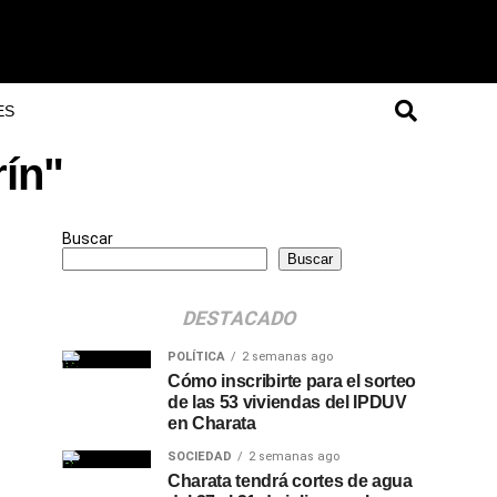
ES
rín"
Buscar
Buscar
DESTACADO
POLÍTICA
2 semanas ago
Cómo inscribirte para el sorteo
de las 53 viviendas del IPDUV
en Charata
SOCIEDAD
2 semanas ago
Charata tendrá cortes de agua