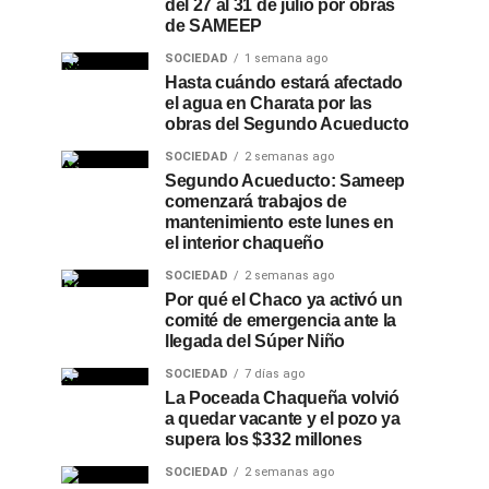
del 27 al 31 de julio por obras
de SAMEEP
SOCIEDAD
1 semana ago
Hasta cuándo estará afectado
el agua en Charata por las
obras del Segundo Acueducto
SOCIEDAD
2 semanas ago
Segundo Acueducto: Sameep
comenzará trabajos de
mantenimiento este lunes en
el interior chaqueño
SOCIEDAD
2 semanas ago
Por qué el Chaco ya activó un
comité de emergencia ante la
llegada del Súper Niño
SOCIEDAD
7 días ago
La Poceada Chaqueña volvió
a quedar vacante y el pozo ya
supera los $332 millones
SOCIEDAD
2 semanas ago