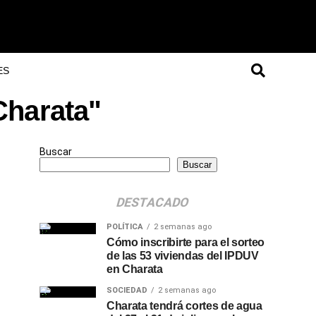
ES
Charata"
Buscar
Buscar
DESTACADO
POLÍTICA
2 semanas ago
Cómo inscribirte para el sorteo
de las 53 viviendas del IPDUV
en Charata
SOCIEDAD
2 semanas ago
Charata tendrá cortes de agua