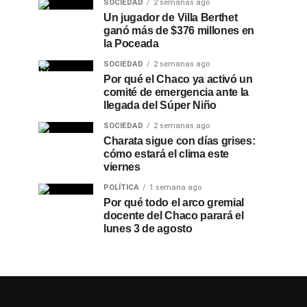
SOCIEDAD
2 semanas ago
Un jugador de Villa Berthet
ganó más de $376 millones en
la Poceada
SOCIEDAD
2 semanas ago
Por qué el Chaco ya activó un
comité de emergencia ante la
llegada del Súper Niño
SOCIEDAD
2 semanas ago
Charata sigue con días grises:
cómo estará el clima este
viernes
POLÍTICA
1 semana ago
Por qué todo el arco gremial
docente del Chaco parará el
lunes 3 de agosto