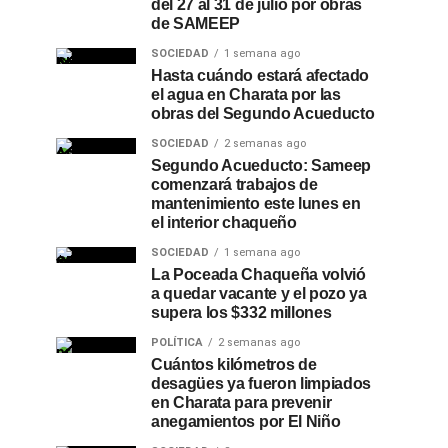
del 27 al 31 de julio por obras
de SAMEEP
SOCIEDAD
1 semana ago
Hasta cuándo estará afectado
el agua en Charata por las
obras del Segundo Acueducto
SOCIEDAD
2 semanas ago
Segundo Acueducto: Sameep
comenzará trabajos de
mantenimiento este lunes en
el interior chaqueño
SOCIEDAD
1 semana ago
La Poceada Chaqueña volvió
a quedar vacante y el pozo ya
supera los $332 millones
POLÍTICA
2 semanas ago
Cuántos kilómetros de
desagües ya fueron limpiados
en Charata para prevenir
anegamientos por El Niño