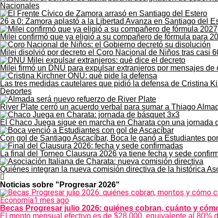
Nacionales
26 a 0: Zamora aplastó a la Libertad Avanza en Santiago del E
Milei confirmó que ya eligió a su compañero de fórmula para 2
Milei disolvió por decreto el Coro Nacional de Niños tras casi 6
Milei firmó un DNU para expulsar extranjeros por mensajes de 
Las tres medidas cautelares que pidió la defensa de Cristina K
Deportes
River Plate cerró un acuerdo verbal para sumar a Thiago Alma
El Chaco Juega sigue en marcha en Charata con una jornada 
Con gol de Santiago Ascacíbar, Boca le ganó a Estudiantes po
La final del Torneo Clausura 2026 ya tiene fecha y sede confi
Quiénes integran la nueva comisión directiva de la histórica As
Noticias sobre "Progresar 2026"
Economía
1 mes ago
Becas Progresar julio 2026: quiénes cobran, cuánto y cómo
El monto mensual efectivo es de $28.000, equivalente al 80% del