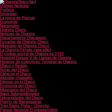
Últimas Noticias
Política
Sociedad
La rosca de Pascua
Economía
Nacionales
Charata, Chaco
Noticias de Charata
Departamento Chacabuco
Escuelas de Charata, Chaco
Municipio de Charata, Chaco
La Charata (Ortalis canicollis)
El código postal de Charata es 3730
Hospital Enrique V. de Llamas de Charata
Horarios de colectivos: Terminal de Charata
Chaco y Región
Rutas del Chaco
Clima en el Chaco
Algodón chaqueño
Dengue en el Chaco
Economía del Chaco
Municipios del Chaco
Bajos Submeridionales
Universidades del Chaco
Puerto de Barranqueras
Tren Sáenz Peña – Chorotis
Parque Nacional El Impenetrable