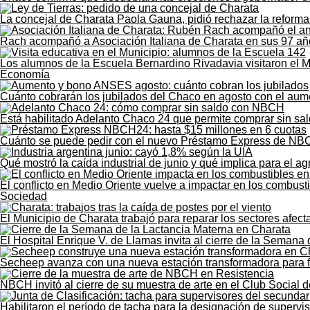
La concejal de Charata Paola Gauna, pidió rechazar la reforma 
Rach acompañó a Asociación Italiana de Charata en sus 97 añ
Los alumnos de la Escuela Bernardino Rivadavia visitaron el M
Economía
Cuánto cobrarán los jubilados del Chaco en agosto con el au
Está habilitado Adelanto Chaco 24 que permite comprar sin sald
Cuánto se puede pedir con el nuevo Préstamo Express de NB
Qué mostró la caída industrial de junio y qué implica para el 
El conflicto en Medio Oriente vuelve a impactar en los combust
Sociedad
El Municipio de Charata trabajó para reparar los sectores afect
El Hospital Enrique V. de Llamas invita al cierre de la Semana
Secheep avanza con una nueva estación transformadora para for
NBCH invitó al cierre de su muestra de arte en el Club Social 
Habilitaron el período de tacha para la designación de supervi