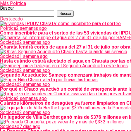
Más Política
Buscar
Buscar
Destacado
Política
2 semanas ago
Cómo inscribirte para el sorteo de las 53 viviendas del IP
Sociedad
2 semanas ago
Charata tendrá cortes de agua del 27 al 31 de julio por o
Sociedad
1 semana ago
Hasta cuándo estará afectado el agua en Charata por las
Sociedad
2 semanas ago
Segundo Acueducto: Sameep comenzará trabajos de manten
Sociedad
2 semanas ago
Por qué el Chaco ya activó un comité de emergencia ante l
Política
2 semanas ago
Cuántos kilómetros de desagües ya fueron limpiados en Ch
Sociedad
2 semanas ago
Un jugador de Villa Berthet ganó más de $376 millones en 
Sociedad
7 días ago