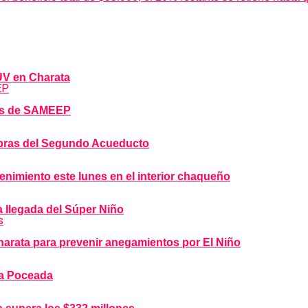
DUV en Charata
bras de SAMEEP
 obras del Segundo Acueducto
imiento este lunes en el interior chaqueño
a llegada del Súper Niño
arata para prevenir anegamientos por El Niño
la Poceada