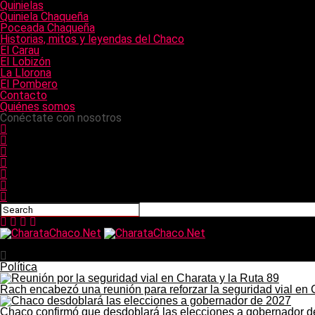
Quinielas
Quiniela Chaqueña
Poceada Chaqueña
Historias, mitos y leyendas del Chaco
El Carau
El Lobizón
La Llorona
El Pombero
Contacto
Quiénes somos
Conéctate con nosotros
CharataChaco.Net
Política
Rach encabezó una reunión para reforzar la seguridad vial en 
Chaco confirmó que desdoblará las elecciones a gobernador 