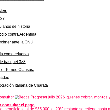
stero
027
0 años de historia
odio contra Argentina
irchner ante la ONU
da como refuerzo
de básquet 3×3
r el Torneo Clausura
rmadas
ociación Italiana de Charata
 consultar el pago
 beneficio total de $35.000; el 20% restante se retiene hasta qu