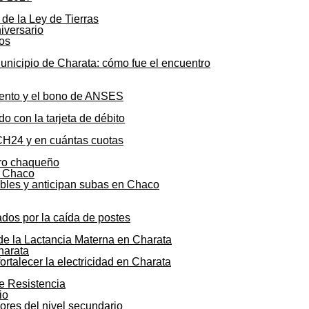
de la Ley de Tierras
os
unicipio de Charata: cómo fue el encuentro
mento y el bono de ANSES
o con la tarjeta de débito
CH24 y en cuántas cuotas
agro chaqueño
ibles y anticipan subas en Chaco
ados por la caída de postes
 de la Lactancia Materna en Charata
talecer la electricidad en Charata
de Resistencia
sores del nivel secundario