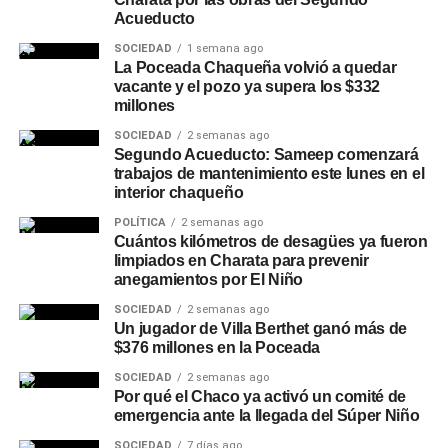
Acueducto
SOCIEDAD
1 semana ago
La Poceada Chaqueña volvió a quedar
vacante y el pozo ya supera los $332
millones
SOCIEDAD
2 semanas ago
Segundo Acueducto: Sameep comenzará
trabajos de mantenimiento este lunes en el
interior chaqueño
POLÍTICA
2 semanas ago
Cuántos kilómetros de desagües ya fueron
limpiados en Charata para prevenir
anegamientos por El Niño
SOCIEDAD
2 semanas ago
Un jugador de Villa Berthet ganó más de
$376 millones en la Poceada
SOCIEDAD
2 semanas ago
Por qué el Chaco ya activó un comité de
emergencia ante la llegada del Súper Niño
SOCIEDAD
7 días ago