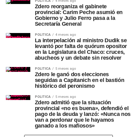
POLÍTICA
4 meses ago
Zdero reorganiza el gabinete
provincial: Carim Peche asumió en
Gobierno y Julio Ferro pasa a la
Secretaría General
POLÍTICA
4 meses ago
La interpelación al ministro Dudik se
levantó por falta de quórum opositor
en la Legislatura del Chaco: cruces,
abucheos y un debate sin resolver
POLÍTICA
5 meses ago
Zdero le ganó dos elecciones
seguidas a Capitanich en el bastión
histórico del peronismo
POLÍTICA
5 meses ago
Zdero admitió que la situación
provincial «no es buena», defendió el
pago de la deuda y lanzó: «Nunca nos
van a perdonar que le hayamos
ganado a los mafiosos»