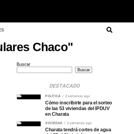
ES
culares Chaco"
Buscar
Buscar
DESTACADO
POLÍTICA
2 semanas ago
Cómo inscribirte para el sorteo
de las 53 viviendas del IPDUV
en Charata
SOCIEDAD
2 semanas ago
Charata tendrá cortes de agua