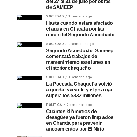
del 27 al 31 de julio por obras
de SAMEEP
SOCIEDAD
1 semana ago
Hasta cuándo estará afectado
el agua en Charata por las
obras del Segundo Acueducto
SOCIEDAD
2 semanas ago
Segundo Acueducto: Sameep
comenzará trabajos de
mantenimiento este lunes en
el interior chaqueño
SOCIEDAD
1 semana ago
La Poceada Chaqueña volvió
a quedar vacante y el pozo ya
supera los $332 millones
POLÍTICA
2 semanas ago
Cuántos kilómetros de
desagües ya fueron limpiados
en Charata para prevenir
anegamientos por El Niño