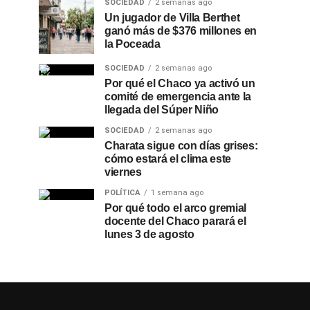
SOCIEDAD
2 semanas ago
Un jugador de Villa Berthet
ganó más de $376 millones en
la Poceada
SOCIEDAD
2 semanas ago
Por qué el Chaco ya activó un
comité de emergencia ante la
llegada del Súper Niño
SOCIEDAD
2 semanas ago
Charata sigue con días grises:
cómo estará el clima este
viernes
POLÍTICA
1 semana ago
Por qué todo el arco gremial
docente del Chaco parará el
lunes 3 de agosto