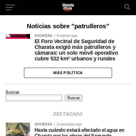
Noticias sobre "patrulleros"
SOCIEDAD
4 meses ago
El Foro Vecinal de Seguridad de
Charata exigió más patrulleros y
cámaras: un solo móvil operativo
cubre 532 km² urbanos y rurales
MÁS POLÍTICA
Buscar
Buscar
DESTACADO
SOCIEDAD
2 semanas ago
Hasta cuándo estará afectado el agua en
Charata por las obras del Segundo