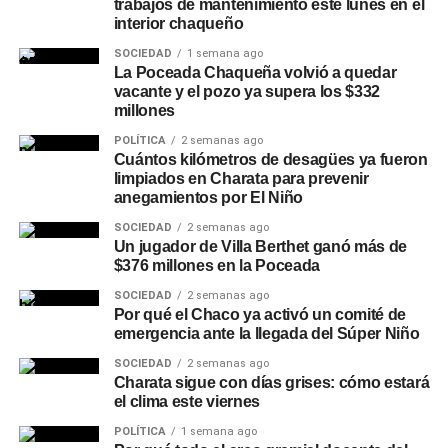
trabajos de mantenimiento este lunes en el
interior chaqueño
SOCIEDAD
1 semana ago
La Poceada Chaqueña volvió a quedar
vacante y el pozo ya supera los $332
millones
POLÍTICA
2 semanas ago
Cuántos kilómetros de desagües ya fueron
limpiados en Charata para prevenir
anegamientos por El Niño
SOCIEDAD
2 semanas ago
Un jugador de Villa Berthet ganó más de
$376 millones en la Poceada
SOCIEDAD
2 semanas ago
Por qué el Chaco ya activó un comité de
emergencia ante la llegada del Súper Niño
SOCIEDAD
2 semanas ago
Charata sigue con días grises: cómo estará
el clima este viernes
POLÍTICA
1 semana ago