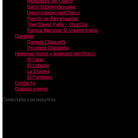
Municipios del Chaco
Bajos Submeridionales
Universidades del Chaco
Puerto de Barranqueras
Tren Sáenz Peña – Chorotis
Parque Nacional El Impenetrable
Quinielas
Quiniela Chaqueña
Poceada Chaqueña
Historias, mitos y leyendas del Chaco
El Carau
El Lobizón
La Llorona
El Pombero
Contacto
Quiénes somos
Conéctate con nosotros