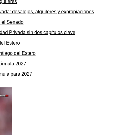
ada: desalojos, alquileres y expropiaciones
dad Privada sin dos capítulos clave
ntiago del Estero
rmula para 2027