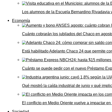
Los alumnos de la Escuela Bernardino Rivadavia vi
Economía
Cuánto cobrarán los jubilados del Chaco en agos
Está habilitado Adelanto Chaco 24 que permite comp
Cuánto se puede pedir con el nuevo Préstamo Ex
Qué mostró la caída industrial de junio y qué impl
El conflicto en Medio Oriente vuelve a impactar e
Sociedad