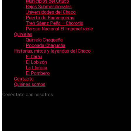
Municipios del Chaco
Bajos Submeridionales
Universidades del Chaco
Puerto de Barranqueras
Tren Sáenz Peña – Chorotis
Parque Nacional El Impenetrable
Quinielas
Quiniela Chaqueña
Poceada Chaqueña
Historias, mitos y leyendas del Chaco
El Carau
El Lobizón
La Llorona
El Pombero
Contacto
Quiénes somos
Conéctate con nosotros