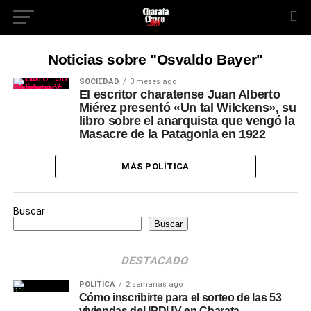
Noticias sobre "Osvaldo Bayer"
SOCIEDAD
3 meses ago
El escritor charatense Juan Alberto
Miérez presentó «Un tal Wilckens», su
libro sobre el anarquista que vengó la
Masacre de la Patagonia en 1922
MÁS POLÍTICA
Buscar
Buscar
DESTACADO
POLÍTICA
2 semanas ago
Cómo inscribirte para el sorteo de las 53
viviendas del IPDUV en Charata