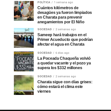
POLÍTICA
1 semana ago
Cuántos kilómetros de
desagües ya fueron limpiados
en Charata para prevenir
anegamientos por El Niño
SOCIEDAD
2 semanas ago
Sameep hará trabajos en el
Primer Acueducto que podrían
afectar el agua en Charata
SOCIEDAD
6 días ago
La Poceada Chaqueña volvió
a quedar vacante y el pozo ya
supera los $332 millones
SOCIEDAD
2 semanas ago
Charata sigue con días grises:
cómo estará el clima este
viernes