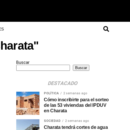
ES
Charata"
Buscar
Buscar
DESTACADO
POLÍTICA
2 semanas ago
Cómo inscribirte para el sorteo
de las 53 viviendas del IPDUV
en Charata
SOCIEDAD
2 semanas ago
Charata tendrá cortes de agua