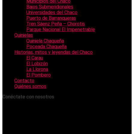
Municipios del Chaco
Bajos Submeridionales
Universidades del Chaco
Puerto de Barranqueras
Tren Sáenz Peña – Chorotis
Parque Nacional El Impenetrable
Quinielas
Quiniela Chaqueña
Poceada Chaqueña
Historias, mitos y leyendas del Chaco
El Carau
El Lobizón
La Llorona
El Pombero
Contacto
Quiénes somos
Conéctate con nosotros