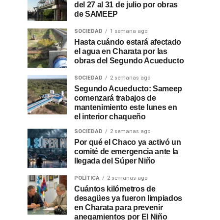
del 27 al 31 de julio por obras
de SAMEEP
SOCIEDAD
1 semana ago
Hasta cuándo estará afectado
el agua en Charata por las
obras del Segundo Acueducto
SOCIEDAD
2 semanas ago
Segundo Acueducto: Sameep
comenzará trabajos de
mantenimiento este lunes en
el interior chaqueño
SOCIEDAD
2 semanas ago
Por qué el Chaco ya activó un
comité de emergencia ante la
llegada del Súper Niño
POLÍTICA
2 semanas ago
Cuántos kilómetros de
desagües ya fueron limpiados
en Charata para prevenir
anegamientos por El Niño