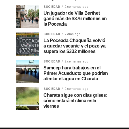
SOCIEDAD
2 semanas ago
Un jugador de Villa Berthet
ganó más de $376 millones en
la Poceada
SOCIEDAD
7 días ago
La Poceada Chaqueña volvió
a quedar vacante y el pozo ya
supera los $332 millones
SOCIEDAD
2 semanas ago
Sameep hará trabajos en el
Primer Acueducto que podrían
afectar el agua en Charata
SOCIEDAD
2 semanas ago
Charata sigue con días grises:
cómo estará el clima este
viernes