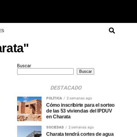
ES
rata"
Buscar
Buscar
DESTACADO
POLÍTICA
2 semanas ago
Cómo inscribirte para el sorteo
de las 53 viviendas del IPDUV
en Charata
SOCIEDAD
2 semanas ago
Charata tendrá cortes de agua