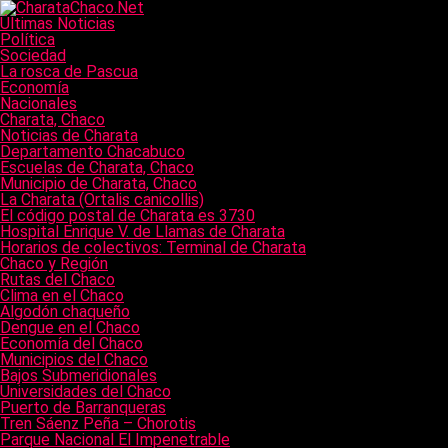
Últimas Noticias
Política
Sociedad
La rosca de Pascua
Economía
Nacionales
Charata, Chaco
Noticias de Charata
Departamento Chacabuco
Escuelas de Charata, Chaco
Municipio de Charata, Chaco
La Charata (Ortalis canicollis)
El código postal de Charata es 3730
Hospital Enrique V. de Llamas de Charata
Horarios de colectivos: Terminal de Charata
Chaco y Región
Rutas del Chaco
Clima en el Chaco
Algodón chaqueño
Dengue en el Chaco
Economía del Chaco
Municipios del Chaco
Bajos Submeridionales
Universidades del Chaco
Puerto de Barranqueras
Tren Sáenz Peña – Chorotis
Parque Nacional El Impenetrable