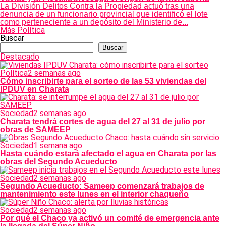
La División Delitos Contra la Propiedad actuó tras una
denuncia de un funcionario provincial que identificó el lote
como perteneciente a un depósito del Ministerio de...
Más Política
Buscar
Buscar
Destacado
Política
2 semanas ago
Cómo inscribirte para el sorteo de las 53 viviendas del
IPDUV en Charata
Sociedad
2 semanas ago
Charata tendrá cortes de agua del 27 al 31 de julio por
obras de SAMEEP
Sociedad
1 semana ago
Hasta cuándo estará afectado el agua en Charata por las
obras del Segundo Acueducto
Sociedad
2 semanas ago
Segundo Acueducto: Sameep comenzará trabajos de
mantenimiento este lunes en el interior chaqueño
Sociedad
2 semanas ago
Por qué el Chaco ya activó un comité de emergencia ante