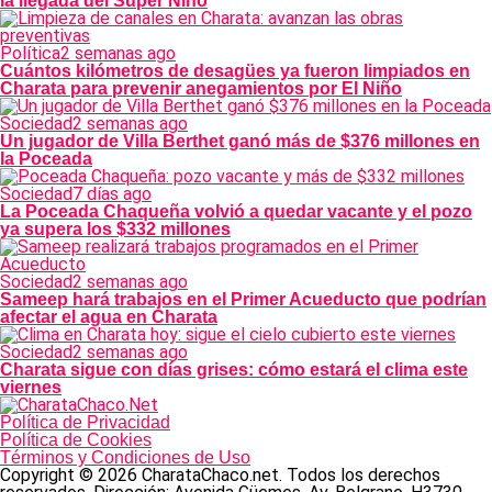
la llegada del Súper Niño
Política
2 semanas ago
Cuántos kilómetros de desagües ya fueron limpiados en
Charata para prevenir anegamientos por El Niño
Sociedad
2 semanas ago
Un jugador de Villa Berthet ganó más de $376 millones en
la Poceada
Sociedad
7 días ago
La Poceada Chaqueña volvió a quedar vacante y el pozo
ya supera los $332 millones
Sociedad
2 semanas ago
Sameep hará trabajos en el Primer Acueducto que podrían
afectar el agua en Charata
Sociedad
2 semanas ago
Charata sigue con días grises: cómo estará el clima este
viernes
Política de Privacidad
Política de Cookies
Términos y Condiciones de Uso
Copyright © 2026 CharataChaco.net. Todos los derechos