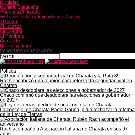
Quinielas
Quiniela Chaqueña
Poceada Chaqueña
Historias, mitos y leyendas del Chaco
El Carau
El Lobizón
La Llorona
El Pombero
Contacto
Quiénes somos
Conéctate con nosotros
CharataChaco.Net
Política
Rach encabezó una reunión para reforzar la seguridad vial en
Charata
Chaco confirmó que desdoblará las elecciones a gobernador
de 2027
La concejal de Charata Paola Gauna, pidió rechazar la reforma
de la Ley de Tierras
Rach acompañó a Asociación Italiana de Charata en sus 97
años