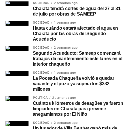
SOCIEDAD
2 semanas ago
Charata tendrá cortes de agua del 27 al 31
de julio por obras de SAMEEP
SOCIEDAD
1 semana ago
Hasta cuándo estará afectado el agua en
Charata por las obras del Segundo
Acueducto
SOCIEDAD
2 semanas ago
Segundo Acueducto: Sameep comenzará
trabajos de mantenimiento este lunes en el
interior chaqueño
SOCIEDAD
1 semana ago
La Poceada Chaqueña volvió a quedar
vacante y el pozo ya supera los $332
millones
POLÍTICA
2 semanas ago
Cuántos kilómetros de desagües ya fueron
limpiados en Charata para prevenir
anegamientos por El Niño
SOCIEDAD
2 semanas ago
Un jugador de Villa Berthet ganó más de