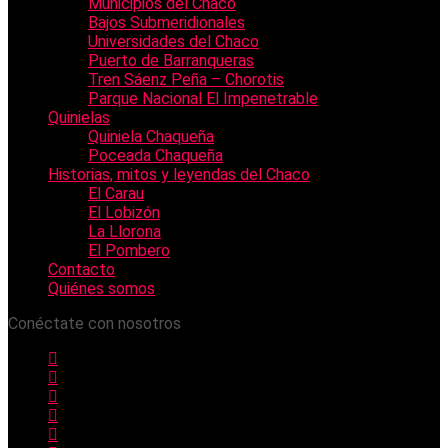
Municipios del Chaco
Bajos Submeridionales
Universidades del Chaco
Puerto de Barranqueras
Tren Sáenz Peña – Chorotis
Parque Nacional El Impenetrable
Quinielas
Quiniela Chaqueña
Poceada Chaqueña
Historias, mitos y leyendas del Chaco
El Carau
El Lobizón
La Llorona
El Pombero
Contacto
Quiénes somos
Conéctate con nosotros