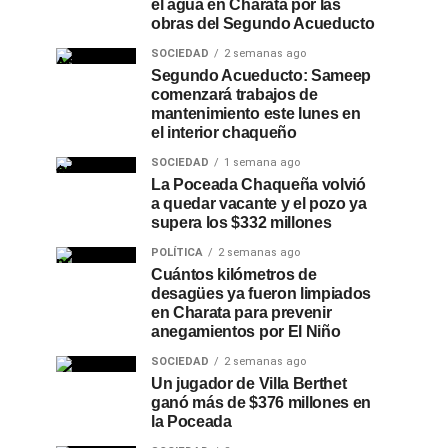
el agua en Charata por las
obras del Segundo Acueducto
SOCIEDAD
2 semanas ago
Segundo Acueducto: Sameep
comenzará trabajos de
mantenimiento este lunes en
el interior chaqueño
SOCIEDAD
1 semana ago
La Poceada Chaqueña volvió
a quedar vacante y el pozo ya
supera los $332 millones
POLÍTICA
2 semanas ago
Cuántos kilómetros de
desagües ya fueron limpiados
en Charata para prevenir
anegamientos por El Niño
SOCIEDAD
2 semanas ago
Un jugador de Villa Berthet
ganó más de $376 millones en
la Poceada