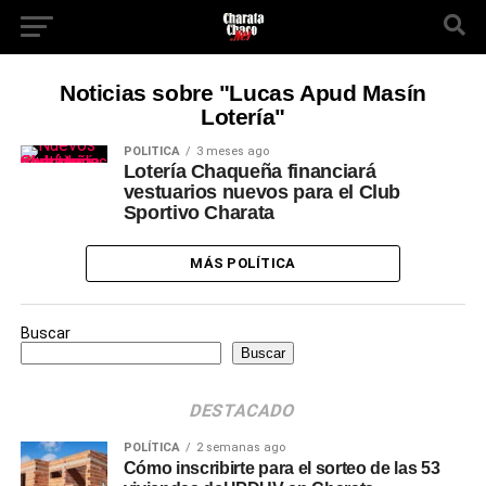
Noticias sobre "Lucas Apud Masín
Lotería"
POLÍTICA
3 meses ago
Lotería Chaqueña financiará
vestuarios nuevos para el Club
Sportivo Charata
MÁS POLÍTICA
Buscar
Buscar
DESTACADO
POLÍTICA
2 semanas ago
Cómo inscribirte para el sorteo de las 53