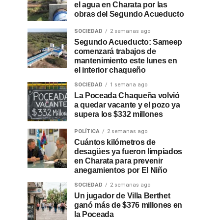
el agua en Charata por las
obras del Segundo Acueducto
SOCIEDAD
2 semanas ago
Segundo Acueducto: Sameep
comenzará trabajos de
mantenimiento este lunes en
el interior chaqueño
SOCIEDAD
1 semana ago
La Poceada Chaqueña volvió
a quedar vacante y el pozo ya
supera los $332 millones
POLÍTICA
2 semanas ago
Cuántos kilómetros de
desagües ya fueron limpiados
en Charata para prevenir
anegamientos por El Niño
SOCIEDAD
2 semanas ago
Un jugador de Villa Berthet
ganó más de $376 millones en
la Poceada