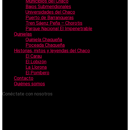
Municipios del Chaco
Bajos Submeridionales
Universidades del Chaco
Puerto de Barranqueras
Tren Sáenz Peña – Chorotis
Parque Nacional El Impenetrable
Quinielas
Quiniela Chaqueña
Poceada Chaqueña
Historias, mitos y leyendas del Chaco
El Carau
El Lobizón
La Llorona
El Pombero
Contacto
Quiénes somos
Conéctate con nosotros