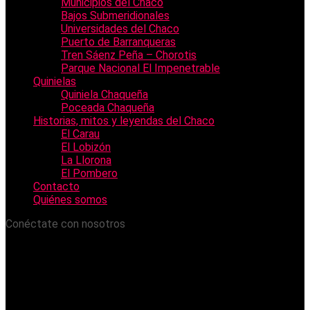
Municipios del Chaco
Bajos Submeridionales
Universidades del Chaco
Puerto de Barranqueras
Tren Sáenz Peña – Chorotis
Parque Nacional El Impenetrable
Quinielas
Quiniela Chaqueña
Poceada Chaqueña
Historias, mitos y leyendas del Chaco
El Carau
El Lobizón
La Llorona
El Pombero
Contacto
Quiénes somos
Conéctate con nosotros