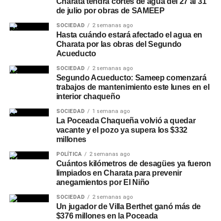
Charata tendrá cortes de agua del 27 al 31
de julio por obras de SAMEEP
SOCIEDAD
2 semanas ago
Hasta cuándo estará afectado el agua en
Charata por las obras del Segundo
Acueducto
SOCIEDAD
2 semanas ago
Segundo Acueducto: Sameep comenzará
trabajos de mantenimiento este lunes en el
interior chaqueño
SOCIEDAD
1 semana ago
La Poceada Chaqueña volvió a quedar
vacante y el pozo ya supera los $332
millones
POLÍTICA
2 semanas ago
Cuántos kilómetros de desagües ya fueron
limpiados en Charata para prevenir
anegamientos por El Niño
SOCIEDAD
2 semanas ago
Un jugador de Villa Berthet ganó más de
$376 millones en la Poceada