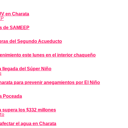
DUV en Charata
bras de SAMEEP
 obras del Segundo Acueducto
imiento este lunes en el interior chaqueño
a llegada del Súper Niño
arata para prevenir anegamientos por El Niño
la Poceada
 supera los $332 millones
afectar el agua en Charata