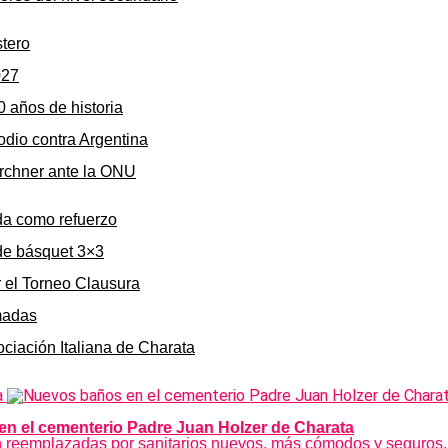
stero
027
0 años de historia
odio contra Argentina
irchner ante la ONU
da como refuerzo
de básquet 3×3
r el Torneo Clausura
rmadas
ociación Italiana de Charata
en el cementerio Padre Juan Holzer de Charata
rán reemplazadas por sanitarios nuevos, más cómodos y seguros,