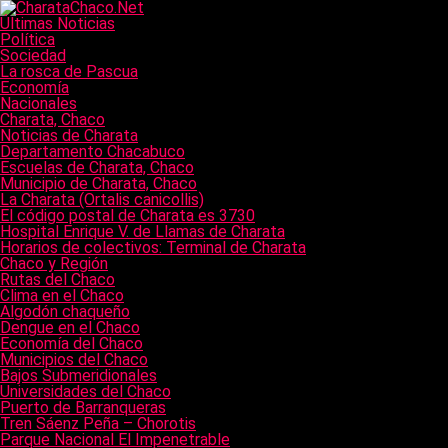
Últimas Noticias
Política
Sociedad
La rosca de Pascua
Economía
Nacionales
Charata, Chaco
Noticias de Charata
Departamento Chacabuco
Escuelas de Charata, Chaco
Municipio de Charata, Chaco
La Charata (Ortalis canicollis)
El código postal de Charata es 3730
Hospital Enrique V. de Llamas de Charata
Horarios de colectivos: Terminal de Charata
Chaco y Región
Rutas del Chaco
Clima en el Chaco
Algodón chaqueño
Dengue en el Chaco
Economía del Chaco
Municipios del Chaco
Bajos Submeridionales
Universidades del Chaco
Puerto de Barranqueras
Tren Sáenz Peña – Chorotis
Parque Nacional El Impenetrable