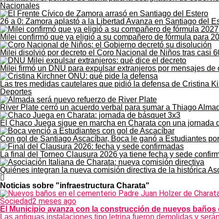
Nacionales
26 a 0: Zamora aplastó a la Libertad Avanza en Santiago del E
Milei confirmó que ya eligió a su compañero de fórmula para 2
Milei disolvió por decreto el Coro Nacional de Niños tras casi 6
Milei firmó un DNU para expulsar extranjeros por mensajes de 
Las tres medidas cautelares que pidió la defensa de Cristina K
Deportes
River Plate cerró un acuerdo verbal para sumar a Thiago Alma
El Chaco Juega sigue en marcha en Charata con una jornada 
Con gol de Santiago Ascacíbar, Boca le ganó a Estudiantes po
La final del Torneo Clausura 2026 ya tiene fecha y sede confi
Quiénes integran la nueva comisión directiva de la histórica As
Noticias sobre "infraestructura Charata"
Sociedad
2 meses ago
El Municipio avanza con la construcción de nuevos baños 
Las antiguas instalaciones tipo letrina fueron demolidas y se