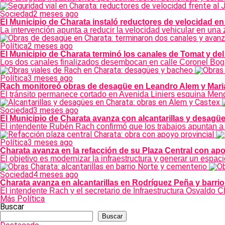
Sociedad
2 meses ago
El Municipio de Charata instaló reductores de velocidad en 
La intervención apunta a reducir la velocidad vehicular en una
Política
2 meses ago
El Municipio de Charata terminó los canales de Tomat y de
Los dos canales finalizados desembocan en calle Coronel Bogad
Política
3 meses ago
Rach monitoreó obras de desagüe en Leandro Alem y Marian
El tránsito permanece cortado en Avenida Liniers esquina Mendo
Sociedad
3 meses ago
El Municipio de Charata avanza con alcantarillas y desag
El intendente Rubén Rach confirmó que los trabajos apuntan a 
Política
3 meses ago
Charata avanza en la refacción de su Plaza Central con ap
El objetivo es modernizar la infraestructura y generar un espa
Sociedad
4 meses ago
Charata avanza en alcantarillas en Rodríguez Peña y barrio
El intendente Rach y el secretario de Infraestructura Osvaldo Ch
Más Política
Buscar
Buscar