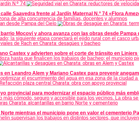
calle Saavedra frente al Jardín Maternal N.º 74 «Flora Amez
 zona de alta concurrencia de familias, docentes y alumnos
l barrio Mocoví y ahora avanza con las obras desde Pampa d
o; la siguiente etapa conectará el ejido rural con el casco ur
o Castex y advierten sobre el corte de tránsito en Linier
za hasta que finalicen los trabajos de bacheo; el municipio pi
ües en Leandro Alem y Mariano Castex para prevenir anegam
optimizar el escurrimiento del agua en esa zona de la ciudad a
oyo provincial para modernizar el espacio público más embl
cio más cómodo, seguro y accesible para los vecinos. La obra se
 Norte mientras el municipio pone en valor el cementerio P
elin supervisan los trabajos en distintos sectores, que incluyen