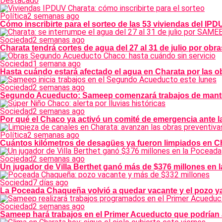
Destacado
Política
2 semanas ago
Cómo inscribirte para el sorteo de las 53 viviendas del IP
Sociedad
2 semanas ago
Charata tendrá cortes de agua del 27 al 31 de julio por o
Sociedad
1 semana ago
Hasta cuándo estará afectado el agua en Charata por las
Sociedad
2 semanas ago
Segundo Acueducto: Sameep comenzará trabajos de manten
Sociedad
2 semanas ago
Por qué el Chaco ya activó un comité de emergencia ante l
Política
2 semanas ago
Cuántos kilómetros de desagües ya fueron limpiados en Ch
Sociedad
2 semanas ago
Un jugador de Villa Berthet ganó más de $376 millones en 
Sociedad
7 días ago
La Poceada Chaqueña volvió a quedar vacante y el pozo ya
Sociedad
2 semanas ago
Sameep hará trabajos en el Primer Acueducto que podrían 