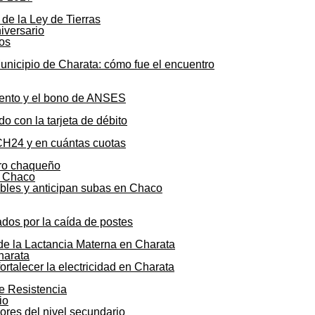
de la Ley de Tierras
os
unicipio de Charata: cómo fue el encuentro
mento y el bono de ANSES
o con la tarjeta de débito
CH24 y en cuántas cuotas
agro chaqueño
ibles y anticipan subas en Chaco
ados por la caída de postes
 de la Lactancia Materna en Charata
talecer la electricidad en Charata
de Resistencia
sores del nivel secundario