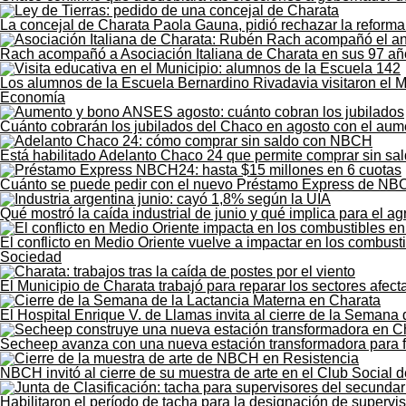
La concejal de Charata Paola Gauna, pidió rechazar la reforma 
Rach acompañó a Asociación Italiana de Charata en sus 97 añ
Los alumnos de la Escuela Bernardino Rivadavia visitaron el M
Economía
Cuánto cobrarán los jubilados del Chaco en agosto con el au
Está habilitado Adelanto Chaco 24 que permite comprar sin sald
Cuánto se puede pedir con el nuevo Préstamo Express de NB
Qué mostró la caída industrial de junio y qué implica para el 
El conflicto en Medio Oriente vuelve a impactar en los combust
Sociedad
El Municipio de Charata trabajó para reparar los sectores afect
El Hospital Enrique V. de Llamas invita al cierre de la Semana
Secheep avanza con una nueva estación transformadora para for
NBCH invitó al cierre de su muestra de arte en el Club Social 
Habilitaron el período de tacha para la designación de supervi