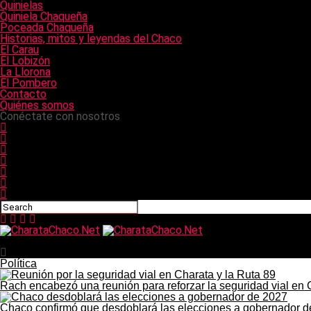
Quinielas
Quiniela Chaqueña
Poceada Chaqueña
Historias, mitos y leyendas del Chaco
El Carau
El Lobizón
La Llorona
El Pombero
Contacto
Quiénes somos
Conéctate con nosotros
CharataChaco.Net
Política
Rach encabezó una reunión para reforzar la seguridad vial en 
Chaco confirmó que desdoblará las elecciones a gobernador 