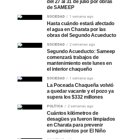
del 27 al 31 de julio por obras
de SAMEEP
SOCIEDAD
1 semana ago
Hasta cuándo estará afectado
el agua en Charata por las
obras del Segundo Acueducto
SOCIEDAD
2 semanas ago
Segundo Acueducto: Sameep
comenzará trabajos de
mantenimiento este lunes en
el interior chaqueño
SOCIEDAD
1 semana ago
La Poceada Chaqueña volvió
a quedar vacante y el pozo ya
supera los $332 millones
POLÍTICA
2 semanas ago
Cuántos kilómetros de
desagües ya fueron limpiados
en Charata para prevenir
anegamientos por El Niño