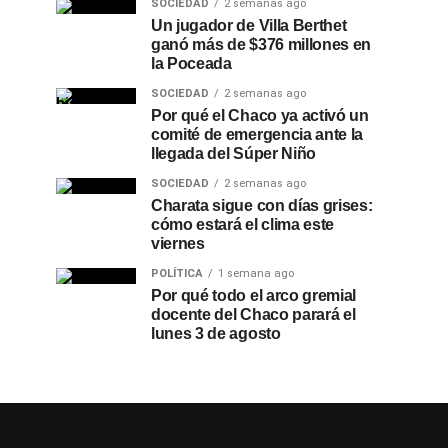
SOCIEDAD
2 semanas ago
Un jugador de Villa Berthet
ganó más de $376 millones en
la Poceada
SOCIEDAD
2 semanas ago
Por qué el Chaco ya activó un
comité de emergencia ante la
llegada del Súper Niño
SOCIEDAD
2 semanas ago
Charata sigue con días grises:
cómo estará el clima este
viernes
POLÍTICA
1 semana ago
Por qué todo el arco gremial
docente del Chaco parará el
lunes 3 de agosto