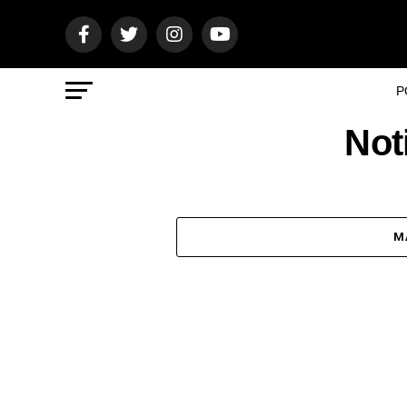
P
Not
M