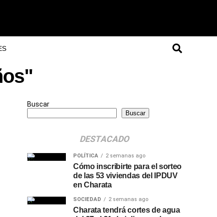
ES
ños"
Buscar
Buscar
DESTACADO
POLÍTICA
2 semanas ago
Cómo inscribirte para el sorteo
de las 53 viviendas del IPDUV
en Charata
SOCIEDAD
2 semanas ago
Charata tendrá cortes de agua